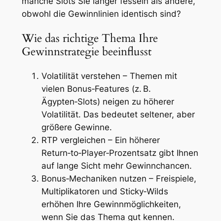
manche Slots Sie länger fesseln als andere,
obwohl die Gewinnlinien identisch sind?
Wie das richtige Thema Ihre
Gewinnstrategie beeinflusst
Volatilität verstehen – Themen mit
vielen Bonus‑Features (z. B.
Ägypten‑Slots) neigen zu höherer
Volatilität. Das bedeutet seltener, aber
größere Gewinne.
RTP vergleichen – Ein höherer
Return‑to‑Player‑Prozentsatz gibt Ihnen
auf lange Sicht mehr Gewinnchancen.
Bonus‑Mechaniken nutzen – Freispiele,
Multiplikatoren und Sticky‑Wilds
erhöhen Ihre Gewinnmöglichkeiten,
wenn Sie das Thema gut kennen.