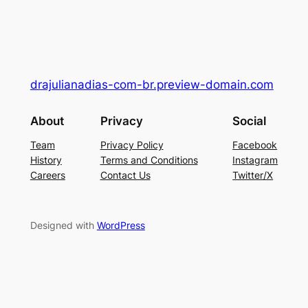
drajulianadias-com-br.preview-domain.com
About
Privacy
Social
Team
Privacy Policy
Facebook
History
Terms and Conditions
Instagram
Careers
Contact Us
Twitter/X
Designed with
WordPress