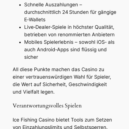
Schnelle Auszahlungen –
durchschnittlich 24 Stunden für gängige
E‑Wallets
Live‑Dealer‑Spiele in höchster Qualität,
betrieben von renommierten Anbietern
Mobiles Spielerlebnis – sowohl iOS‑ als
auch Android‑Apps sind flüssig und
sicher
All diese Punkte machen das Casino zu
einer vertrauenswürdigen Wahl für Spieler,
die Wert auf Sicherheit, Geschwindigkeit
und Vielfalt legen.
Verantwortungsvolles Spielen
Ice Fishing Casino bietet Tools zum Setzen
von Einzahlungslimits und Selbstsperren.