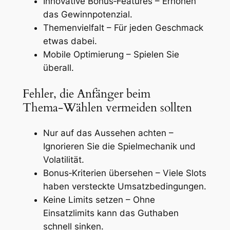
Innovative Bonus‑Features – Erhöhen
das Gewinnpotenzial.
Themenvielfalt – Für jeden Geschmack
etwas dabei.
Mobile Optimierung – Spielen Sie
überall.
Fehler, die Anfänger beim
Thema‑Wählen vermeiden sollten
Nur auf das Aussehen achten –
Ignorieren Sie die Spielmechanik und
Volatilität.
Bonus‑Kriterien übersehen – Viele Slots
haben versteckte Umsatzbedingungen.
Keine Limits setzen – Ohne
Einsatzlimits kann das Guthaben
schnell sinken.