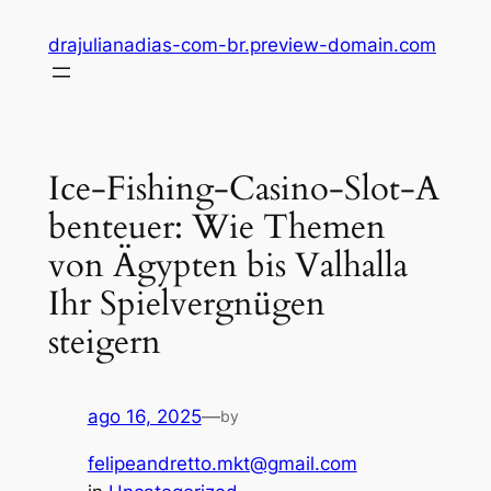
drajulianadias-com-br.preview-domain.com
Ice‑Fishing‑Casino‑Slot‑A
benteuer: Wie Themen
von Ägypten bis Valhalla
Ihr Spielvergnügen
steigern
ago 16, 2025
—
by
felipeandretto.mkt@gmail.com