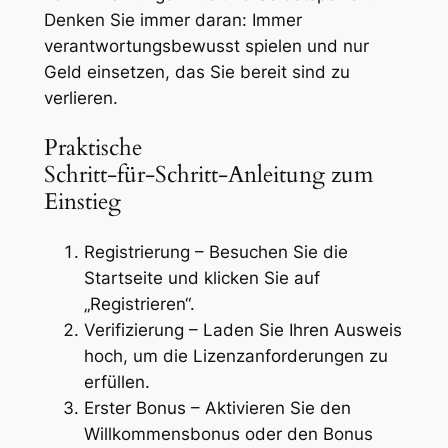
Denken Sie immer daran: Immer
verantwortungsbewusst spielen und nur
Geld einsetzen, das Sie bereit sind zu
verlieren.
Praktische
Schritt‑für‑Schritt‑Anleitung zum
Einstieg
Registrierung – Besuchen Sie die
Startseite und klicken Sie auf
„Registrieren“.
Verifizierung – Laden Sie Ihren Ausweis
hoch, um die Lizenzanforderungen zu
erfüllen.
Erster Bonus – Aktivieren Sie den
Willkommensbonus oder den Bonus