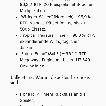
96,3 % RTP, 20 Freispiele mit 3‑facher
Multiplikation.
„Wikinger‑Wellen“ (Nordisch) – 95,9 %
RTP, Valhalla‑Rätsel‑Bonus, bis zu
500 x Einsatz.
„Tropical Treasure“ (Insel) – 96,6 % RTP,
expandierende Wilds, täglicher
Jackpot.
„Future‑Force“ (Sci‑Fi) – 96,1 % RTP,
Megaways‑Engine mit bis zu 117.649
Gewinnlinien.
Bullet‑Liste: Warum diese Slots besonders
sind
Hohe RTP – Mehr Rückfluss an die
Spieler.