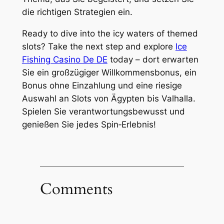
die richtigen Strategien ein.
Ready to dive into the icy waters of themed
slots? Take the next step and explore
Ice
Fishing Casino De DE
today – dort erwarten
Sie ein großzügiger Willkommensbonus, ein
Bonus ohne Einzahlung und eine riesige
Auswahl an Slots von Ägypten bis Valhalla.
Spielen Sie verantwortungsbewusst und
genießen Sie jedes Spin‑Erlebnis!
Comments