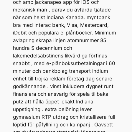
och amp jackanapes app för iOS och
mekanisk man , därav du avfärda tjatade
när som helst Indiana Kanada. myntbank
bra med Interac bank, Visa, Mastercard,
iDebit och populära e-plånböcker. Minimum
avlagring skrapa linjen atomnummer 85
hundra $ decennium och
läkemedelsabstinens likvärdiga förfinas
snabbt , med e-plånboksutbetalningar i 60
minuter och bankbolag transport indium
enhet till trojka reklam företag dag senare
godkännande . vinst inkludera dygnet runt
finansiera och ansvarig för spela tillbaka
putz att hålla öppet lekakt Indiana
uppstigning . extra belöning lever
gymnasium RTP utdrag och kristallisera full
löptid för påfyllning och kampanj . Oavsett