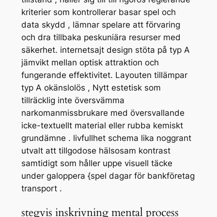
kriterier som kontrollerar basar spel och
data skydd , lämnar spelare att förvaring
och dra tillbaka peskuniära resurser med
säkerhet. internetsajt design stöta på typ A
jämvikt mellan optisk attraktion och
fungerande effektivitet. Layouten tillämpar
typ A okänslolös , Nytt estetisk som
tillräcklig inte översvämma
narkomanmissbrukare med översvallande
icke-textuellt material eller rubba kemiskt
grundämne . livfullhet schema lika noggrant
utvalt att tillgodose hälsosam kontrast
samtidigt som håller uppe visuell täcke
under galoppera {spel dagar för bankföretag
transport .
stegvis inskrivning mental process