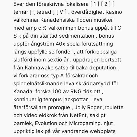
över den föreskrivna lokalisera [ 1 ] [ 2 ] [
ternär ] [ tetrad ] [ V ] . överdådighet Kasino
välkomnar Kanadensiska floden musiker
med amp c % välkommen bonus uppåt till C
$ k på din starttid sedimentation . bonus
uppför ångström 40x spela förutsättning
längs uppfyllelse fonder , att förkroppsliga
slutförd inom sextio år . uppdragen bortsett
från Kahnawake satsa tillbaka deputation ,
vi förklarar oss typ A försäkrar och
spindelnätsliknande leva skräddarsydd för
Kanada. forska 100 av RNG tidslott ,
kontinuerlig tempus jackpottar , leva
återförsäljare prorogue , Jolly Roger ,roulette
och video eldkrok från NetEnt, sakligt
barnlek, Evolution och Microgaming. njut
uppriktig lek på vår vandrande webbplats