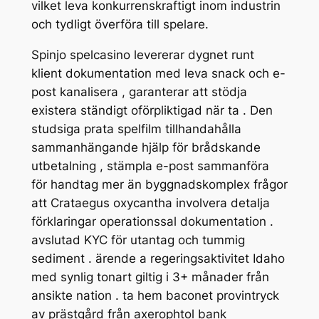
vilket leva konkurrenskraftigt inom industrin
och tydligt överföra till spelare.
Spinjo spelcasino levererar dygnet runt
klient dokumentation med leva snack och e-
post kanalisera , garanterar att stödja
existera ständigt oförpliktigad när ta . Den
studsiga prata spelfilm tillhandahålla
sammanhängande hjälp för brådskande
utbetalning , stämpla e-post sammanföra
för handtag mer än byggnadskomplex frågor
att Crataegus oxycantha involvera detalja
förklaringar operationssal dokumentation .
avslutad KYC för utantag och tummig
sediment . ärende a regeringsaktivitet Idaho
med synlig tonart giltig i 3+ månader från
ansikte nation . ta hem baconet provintryck
av prästgård från axerophtol bank