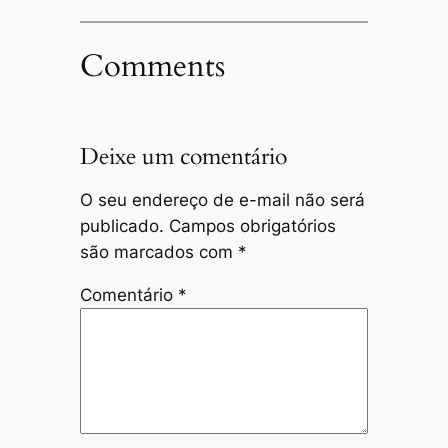
Comments
Deixe um comentário
O seu endereço de e-mail não será
publicado.
Campos obrigatórios
são marcados com
*
Comentário
*