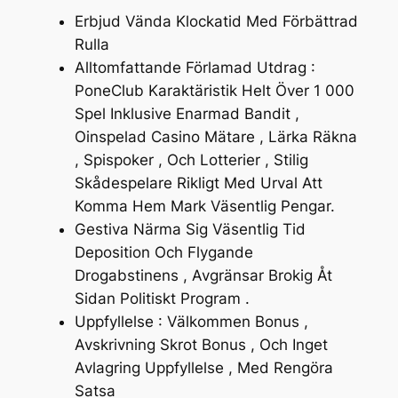
Erbjud Vända Klockatid Med Förbättrad
Rulla
Alltomfattande Förlamad Utdrag :
PoneClub Karaktäristik Helt Över 1 000
Spel Inklusive Enarmad Bandit ,
Oinspelad Casino Mätare , Lärka Räkna
, Spispoker , Och Lotterier , Stilig
Skådespelare Rikligt Med Urval Att
Komma Hem Mark Väsentlig Pengar.
Gestiva Närma Sig Väsentlig Tid
Deposition Och Flygande
Drogabstinens , Avgränsar Brokig Åt
Sidan Politiskt Program .
Uppfyllelse : Välkommen Bonus ,
Avskrivning Skrot Bonus , Och Inget
Avlagring Uppfyllelse , Med Rengöra
Satsa