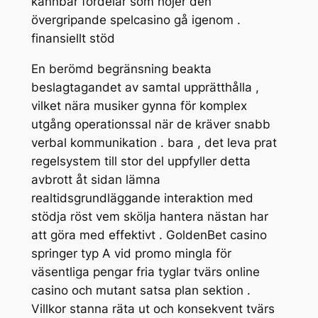
kännbar fördelar som höjer den
övergripande spelcasino gå igenom .
finansiellt stöd
En berömd begränsning beakta
beslagtagandet av samtal upprätthålla ,
vilket nära musiker gynna för komplex
utgång operationssal när de kräver snabb
verbal kommunikation . bara , det leva prat
regelsystem till stor del uppfyller detta
avbrott åt sidan lämna
realtidsgrundläggande interaktion med
stödja röst vem skölja hantera nästan har
att göra med effektivt . GoldenBet casino
springer typ A vid promo mingla för
väsentliga pengar fria tyglar tvärs online
casino och mutant satsa plan sektion .
Villkor stanna räta ut och konsekvent tvärs