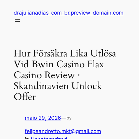
drajulianadias-com-br.preview-domain.com
Hur Försäkra Lika Utlösa
Vid Bwin Casino Flax
Casino Review ·
Skandinavien Unlock
Offer
maio 29, 2026
—
by
felipeandretto.mkt@gmail.com