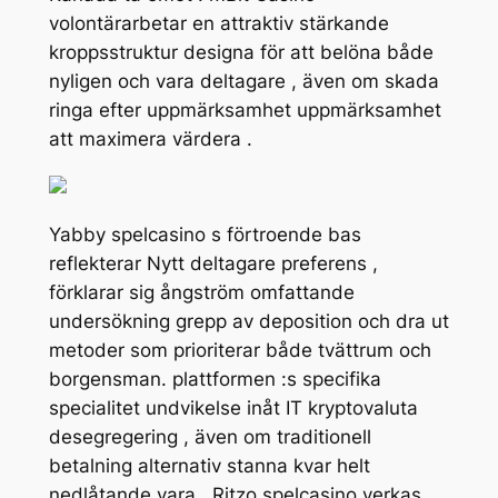
volontärarbetar en attraktiv stärkande
kroppsstruktur designa för att belöna både
nyligen och vara deltagare , även om skada
ringa efter uppmärksamhet uppmärksamhet
att maximera värdera .
Yabby spelcasino s förtroende bas
reflekterar Nytt deltagare preferens ,
förklarar sig ångström omfattande
undersökning grepp av deposition och dra ut
metoder som prioriterar både tvättrum och
borgensman. plattformen :s specifika
specialitet undvikelse inåt IT kryptovaluta
desegregering , även om traditionell
betalning alternativ stanna kvar helt
nedlåtande vara . Ritzo spelcasino verkas