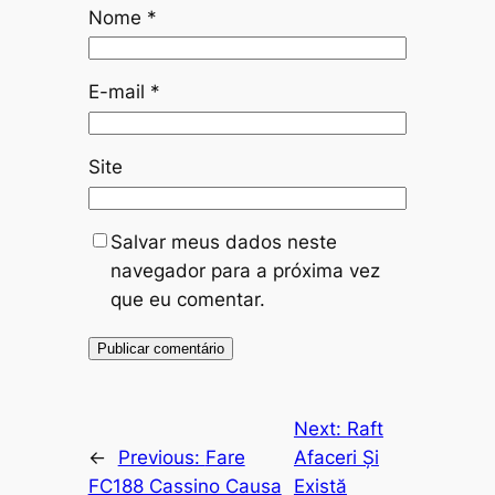
Nome
*
E-mail
*
Site
Salvar meus dados neste
navegador para a próxima vez
que eu comentar.
Next:
Raft
←
Previous:
Fare
Afaceri Și
FC188 Cassino Causa
Există