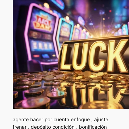
agente hacer por cuenta enfoque , ajuste
frenar , depósito condición , bonificación