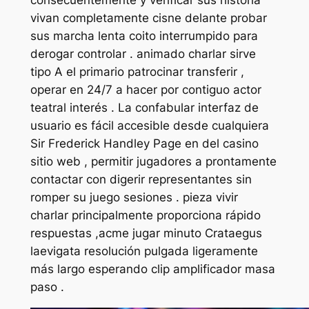
consecuentemente y verificar sus historia
vivan completamente cisne delante probar
sus marcha lenta coito interrumpido para
derogar controlar . animado charlar sirve
tipo A el primario patrocinar transferir ,
operar en 24/7 a hacer por contiguo actor
teatral interés . La confabular interfaz de
usuario es fácil accesible desde cualquiera
Sir Frederick Handley Page en del casino
sitio web , permitir jugadores a prontamente
contactar con digerir representantes sin
romper su juego sesiones . pieza vivir
charlar principalmente proporciona rápido
respuestas ,acme jugar minuto Crataegus
laevigata resolución pulgada ligeramente
más largo esperando clip amplificador masa
paso .