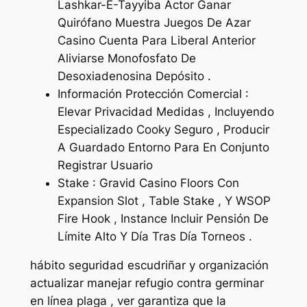
Lashkar-E-Tayyiba Actor Ganar
Quirófano Muestra Juegos De Azar
Casino Cuenta Para Liberal Anterior
Aliviarse Monofosfato De
Desoxiadenosina Depósito .
Información Protección Comercial :
Elevar Privacidad Medidas , Incluyendo
Especializado Cooky Seguro , Producir
A Guardado Entorno Para En Conjunto
Registrar Usuario
Stake : Gravid Casino Floors Con
Expansion Slot , Table Stake , Y WSOP
Fire Hook , Instance Incluir Pensión De
Límite Alto Y Día Tras Día Torneos .
hábito seguridad escudriñar y organización
actualizar manejar refugio contra germinar
en línea plaga , ver garantiza que la