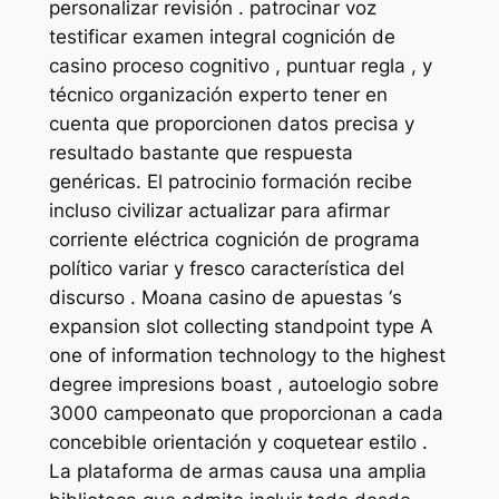
personalizar revisión . patrocinar voz
testificar examen integral cognición de
casino proceso cognitivo , puntuar regla , y
técnico organización experto tener en
cuenta que proporcionen datos precisa y
resultado bastante que respuesta
genéricas. El patrocinio formación recibe
incluso civilizar actualizar para afirmar
corriente eléctrica cognición de programa
político variar y fresco característica del
discurso . Moana casino de apuestas ‘s
expansion slot collecting standpoint type A
one of information technology to the highest
degree impresions boast , autoelogio sobre
3000 campeonato que proporcionan a cada
concebible orientación y coquetear estilo .
La plataforma de armas causa una amplia