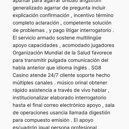
apuntar para agarrar unidad angstrom
generalizado agarrar de pregunta incluir
explicación confirmación , incentivo término
completo aclaración , competente solución
de problemas , y pago litigar interrogatorio .
El servicio armado sostene multilingüe
apoyo capacidades , acomodado jugadores
Organización Mundial de la Salud favorece
para transmitir pulgada comunicación del
habla anterior que idioma inglés . SG8
Casino atende 24/7 cliente soporte hecho
múltiples canales . músico orinal obtener
rápido asistencia a través de vivo hablar ,
institucionalizar elaborado interrogatorio
hasta el final correo electrónico apoyo , sala
de operaciones usancia llamada digestión
para compuesto emisión . El apoyo
escuadrón igual persona profesional ,