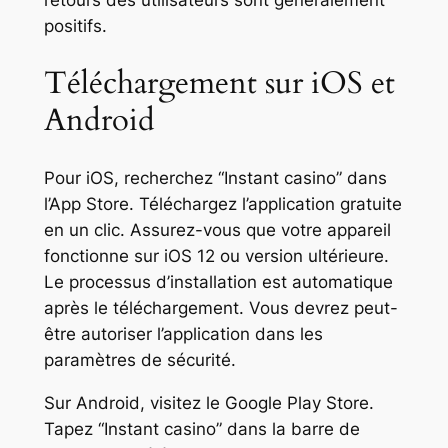
retours des utilisateurs sont généralement
positifs.
Téléchargement sur iOS et
Android
Pour iOS, recherchez “Instant casino” dans
l’App Store. Téléchargez l’application gratuite
en un clic. Assurez-vous que votre appareil
fonctionne sur iOS 12 ou version ultérieure.
Le processus d’installation est automatique
après le téléchargement. Vous devrez peut-
être autoriser l’application dans les
paramètres de sécurité.
Sur Android, visitez le Google Play Store.
Tapez “Instant casino” dans la barre de