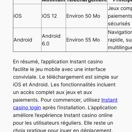
Jeux comp
iOS
iOS 12
Environ 50 Mo
paiement
sécurisés
Navigatio
Android
Android
Environ 55 Mo
rapide, su
6.0
multilingu
En résumé, l’application Instant casino
facilite le jeu mobile avec une interface
conviviale. Le téléchargement est simple sur
iOS et Android. Les fonctionnalités incluent
un accès complet aux jeux et aux
paiements. Pour commencer, utilisez
Instant
casino login
après l’installation. L’application
améliore l’expérience Instant casino online
pour les utilisateurs réguliers. Elle reste un
choix pratique pour jouer en déplacement.