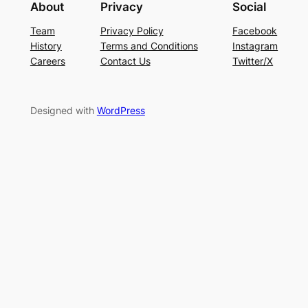
About
Privacy
Social
Team
Privacy Policy
Facebook
History
Terms and Conditions
Instagram
Careers
Contact Us
Twitter/X
Designed with
WordPress