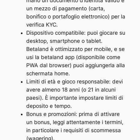
mano un documento d’identità valido e
un mezzo di pagamento (carta,
bonifico o portafoglio elettronico) per la
verifica KYC.
Dispositivo compatibile: puoi giocare su
desktop, smartphone o tablet.
Betaland è ottimizzato per mobile, e se
usi la betaland app (disponibile come
PWA dal browser) puoi aggiungerla alla
schermata home.
Limiti di età e gioco responsabile: devi
avere almeno 18 anni (o 21 in alcuni
paesi). È importante impostare limiti di
deposito e tempo.
Bonus e promozioni: prima di attivare
un bonus, leggi attentamente i termini,
in particolare i requisiti di scommessa
(wagering).