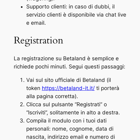
Supporto clienti: in caso di dubbi, il
servizio clienti è disponibile via chat live
e email.
Registration
La registrazione su Betaland è semplice e
richiede pochi minuti. Segui questi passaggi:
Vai sul sito ufficiale di Betaland (il
token
https://betaland-it.it/
ti porterà
alla pagina corretta).
Clicca sul pulsante “Registrati” o
“Iscriviti”, solitamente in alto a destra.
Compila il modulo con i tuoi dati
personali: nome, cognome, data di
nascita, indirizzo email e numero di