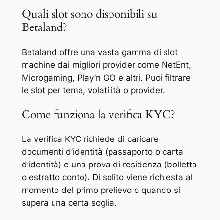
Quali slot sono disponibili su
Betaland?
Betaland offre una vasta gamma di slot
machine dai migliori provider come NetEnt,
Microgaming, Play’n GO e altri. Puoi filtrare
le slot per tema, volatilità o provider.
Come funziona la verifica KYC?
La verifica KYC richiede di caricare
documenti d’identità (passaporto o carta
d’identità) e una prova di residenza (bolletta
o estratto conto). Di solito viene richiesta al
momento del primo prelievo o quando si
supera una certa soglia.