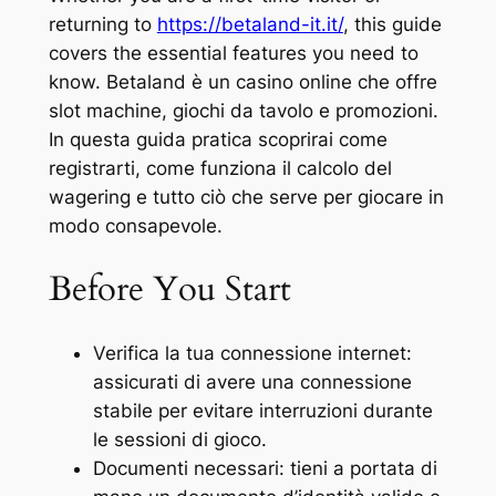
returning to
https://betaland-it.it/
, this guide
covers the essential features you need to
know. Betaland è un casino online che offre
slot machine, giochi da tavolo e promozioni.
In questa guida pratica scoprirai come
registrarti, come funziona il calcolo del
wagering e tutto ciò che serve per giocare in
modo consapevole.
Before You Start
Verifica la tua connessione internet:
assicurati di avere una connessione
stabile per evitare interruzioni durante
le sessioni di gioco.
Documenti necessari: tieni a portata di