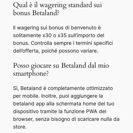
Qual è il wagering standard sui
bonus Betaland?
Il wagering sui bonus di benvenuto è
solitamente x30 o x35 sull’importo del
bonus. Controlla sempre i termini specifici
dell’offerta, poiché possono variare.
Posso giocare su Betaland dal mio
smartphone?
Sì, Betaland è completamente ottimizzato
per mobile. Inoltre, puoi aggiungere la
betaland app alla schermata home del tuo
dispositivo tramite la funzione PWA del
browser, senza bisogno di scaricare nulla da
store.