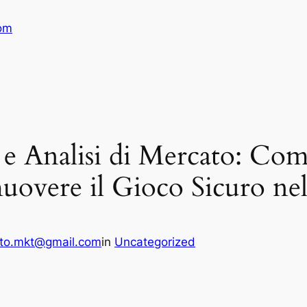
com
 e Analisi di Mercato: Com
uovere il Gioco Sicuro nel
tto.mkt@gmail.com
in
Uncategorized