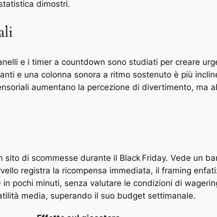
statistica dimostri.
ali
panelli e i timer a countdown sono studiati per creare u
nti e una colonna sonora a ritmo sostenuto è più incline
sensoriali aumentano la percezione di divertimento, ma a
 sito di scommesse durante il Black Friday. Vede un ban
rvello registra la ricompensa immediata, il framing enfatiz
n pochi minuti, senza valutare le condizioni di wagering
ilità media, superando il suo budget settimanale.