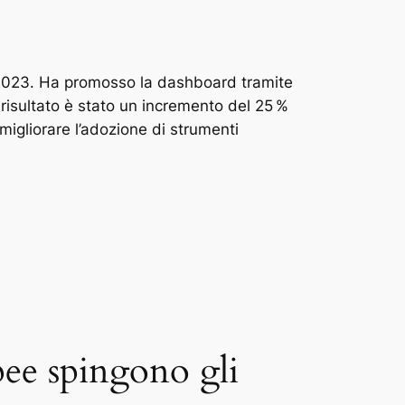
 2023. Ha promosso la dashboard tramite
 risultato è stato un incremento del 25 %
 migliorare l’adozione di strumenti
pee spingono gli