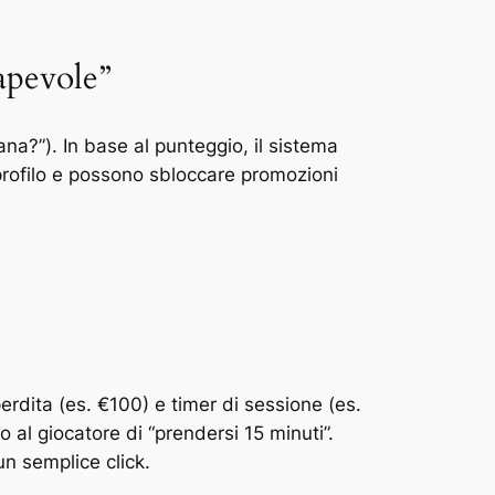
apevole”
ana?”). In base al punteggio, il sistema
profilo e possono sbloccare promozioni
erdita (es. €100) e timer di sessione (es.
al giocatore di “prendersi 15 minuti”.
n semplice click.