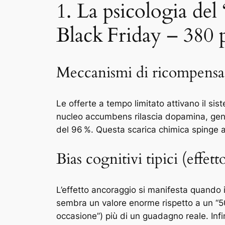
1. La psicologia de
Black Friday – 380 
Meccanismi di ricompensa
Le offerte a tempo limitato attivano il si
nucleo accumbens rilascia dopamina, gene
del 96 %. Questa scarica chimica spinge a 
Bias cognitivi tipici (effet
L’effetto ancoraggio si manifesta quando i
sembra un valore enorme rispetto a un “50 
occasione”) più di un guadagno reale. Infi