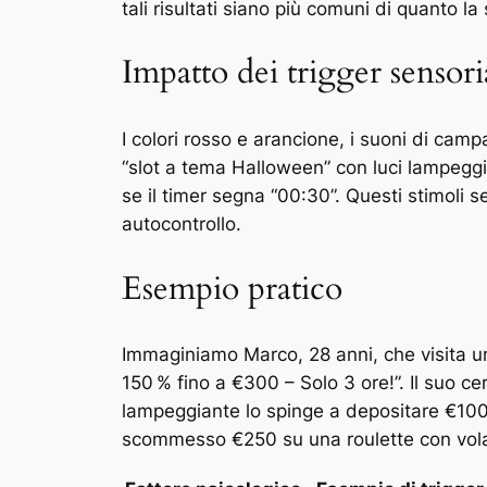
tali risultati siano più comuni di quanto la 
Impatto dei trigger sensori
I colori rosso e arancione, i suoni di cam
“slot a tema Halloween” con luci lampeggia
se il timer segna “00:30”. Questi stimoli 
autocontrollo.
Esempio pratico
Immaginiamo Marco, 28 anni, che visita un
150 % fino a €300 – Solo 3 ore!”. Il suo ce
lampeggiante lo spinge a depositare €100 i
scommesso €250 su una roulette con volat