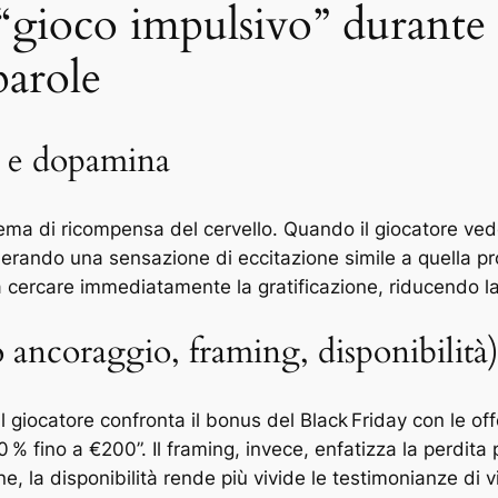
l “gioco impulsivo” durante
parole
 e dopamina
stema di ricompensa del cervello. Quando il giocatore vede
rando una sensazione di eccitazione simile a quella pr
cercare immediatamente la gratificazione, riducendo la c
to ancoraggio, framing, disponibilità
l giocatore confronta il bonus del Black Friday con le o
% fino a €200”. Il framing, invece, enfatizza la perdita
ne, la disponibilità rende più vivide le testimonianze di