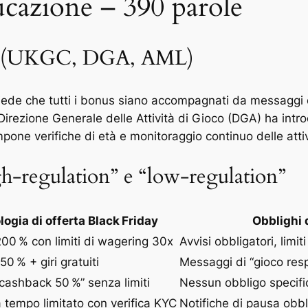
ducazione – 390 parole
ive (UKGC, DGA, AML)
iede che tutti i bonus siano accompagnati da messaggi d
Direzione Generale delle Attività di Gioco (DGA) ha introd
mpone verifiche di età e monitoraggio continuo delle attiv
gh‑regulation” e “low‑regulation”
logia di offerta Black Friday
Obblighi 
00 % con limiti di wagering 30x
Avvisi obbligatori, limit
0 % + giri gratuiti
Messaggi di “gioco resp
cashback 50 %” senza limiti
Nessun obbligo specifi
 tempo limitato con verifica KYC
Notifiche di pausa obbl