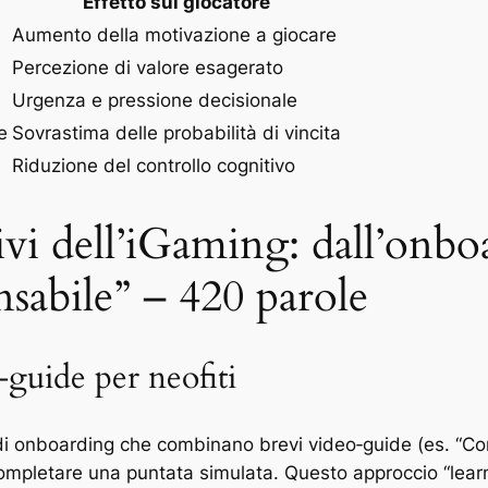
Effetto sul giocatore
Aumento della motivazione a giocare
Percezione di valore esagerato
Urgenza e pressione decisionale
e
Sovrastima delle probabilità di vincita
Riduzione del controllo cognitivo
vi dell’iGaming: dall’onbo
nsabile” – 420 parole
o‑guide per neofiti
di onboarding che combinano brevi video‑guide (es. “Come
 completare una puntata simulata. Questo approccio “learn