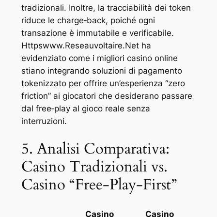
tradizionali. Inoltre, la tracciabilità dei token
riduce le charge‑back, poiché ogni
transazione è immutabile e verificabile.
Httpswww.Reseauvoltaire.Net ha
evidenziato come i migliori casino online
stiano integrando soluzioni di pagamento
tokenizzato per offrire un’esperienza “zero
friction” ai giocatori che desiderano passare
dal free‑play al gioco reale senza
interruzioni.
5. Analisi Comparativa:
Casino Tradizionali vs.
Casino “Free‑Play‑First”
Casino
Casino