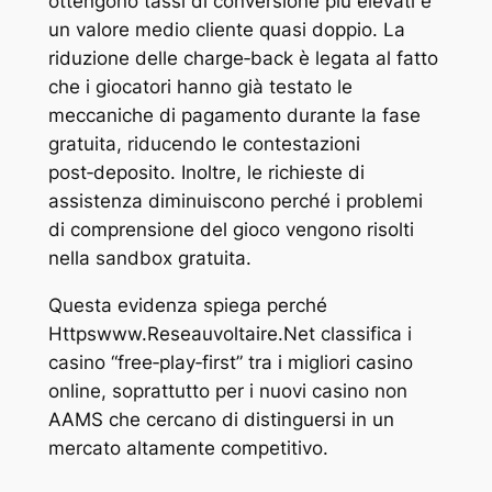
ottengono tassi di conversione più elevati e
un valore medio cliente quasi doppio. La
riduzione delle charge‑back è legata al fatto
che i giocatori hanno già testato le
meccaniche di pagamento durante la fase
gratuita, riducendo le contestazioni
post‑deposito. Inoltre, le richieste di
assistenza diminuiscono perché i problemi
di comprensione del gioco vengono risolti
nella sandbox gratuita.
Questa evidenza spiega perché
Httpswww.Reseauvoltaire.Net classifica i
casino “free‑play‑first” tra i migliori casino
online, soprattutto per i nuovi casino non
AAMS che cercano di distinguersi in un
mercato altamente competitivo.