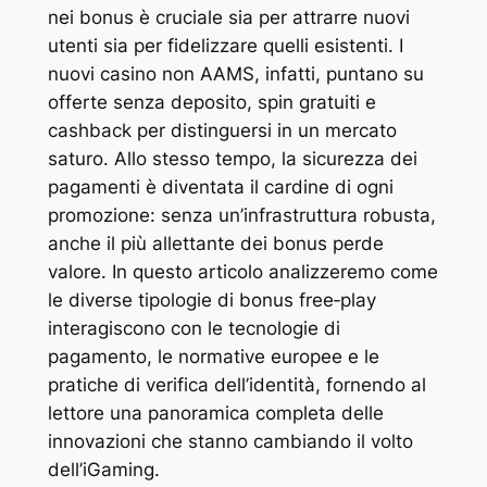
nei bonus è cruciale sia per attrarre nuovi
utenti sia per fidelizzare quelli esistenti. I
nuovi casino non AAMS, infatti, puntano su
offerte senza deposito, spin gratuiti e
cashback per distinguersi in un mercato
saturo. Allo stesso tempo, la sicurezza dei
pagamenti è diventata il cardine di ogni
promozione: senza un’infrastruttura robusta,
anche il più allettante dei bonus perde
valore. In questo articolo analizzeremo come
le diverse tipologie di bonus free‑play
interagiscono con le tecnologie di
pagamento, le normative europee e le
pratiche di verifica dell’identità, fornendo al
lettore una panoramica completa delle
innovazioni che stanno cambiando il volto
dell’iGaming.