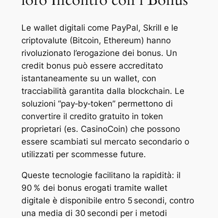
Le wallet digitali come PayPal, Skrill e le
criptovalute (Bitcoin, Ethereum) hanno
rivoluzionato l’erogazione dei bonus. Un
credit bonus può essere accreditato
istantaneamente su un wallet, con
tracciabilità garantita dalla blockchain. Le
soluzioni “pay‑by‑token” permettono di
convertire il credito gratuito in token
proprietari (es. CasinoCoin) che possono
essere scambiati sul mercato secondario o
utilizzati per scommesse future.
Queste tecnologie facilitano la rapidità: il
90 % dei bonus erogati tramite wallet
digitale è disponibile entro 5 secondi, contro
una media di 30 secondi per i metodi