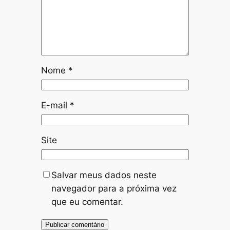
Nome
*
E-mail
*
Site
Salvar meus dados neste
navegador para a próxima vez
que eu comentar.