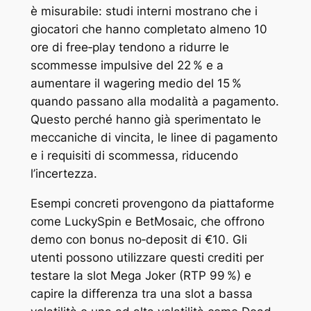
è misurabile: studi interni mostrano che i
giocatori che hanno completato almeno 10
ore di free‑play tendono a ridurre le
scommesse impulsive del 22 % e a
aumentare il wagering medio del 15 %
quando passano alla modalità a pagamento.
Questo perché hanno già sperimentato le
meccaniche di vincita, le linee di pagamento
e i requisiti di scommessa, riducendo
l’incertezza.
Esempi concreti provengono da piattaforme
come LuckySpin e BetMosaic, che offrono
demo con bonus no‑deposit di €10. Gli
utenti possono utilizzare questi crediti per
testare la slot
Mega Joker
(RTP 99 %) e
capire la differenza tra una slot a bassa