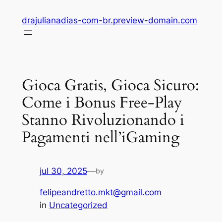
drajulianadias-com-br.preview-domain.com
Gioca Gratis, Gioca Sicuro:
Come i Bonus Free‑Play
Stanno Rivoluzionando i
Pagamenti nell’iGaming
jul 30, 2025
—
by
felipeandretto.mkt@gmail.com
in
Uncategorized