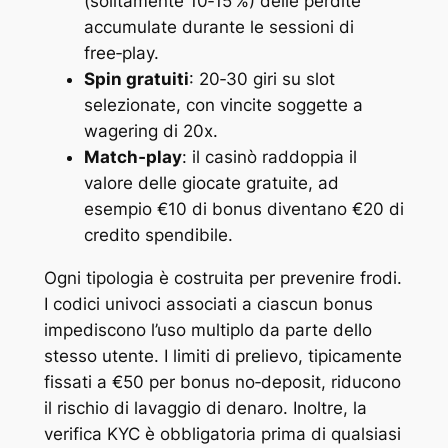
(solitamente 10‑15 %) delle perdite
accumulate durante le sessioni di
free‑play.
Spin gratuiti
: 20‑30 giri su slot
selezionate, con vincite soggette a
wagering di 20x.
Match‑play
: il casinò raddoppia il
valore delle giocate gratuite, ad
esempio €10 di bonus diventano €20 di
credito spendibile.
Ogni tipologia è costruita per prevenire frodi.
I codici univoci associati a ciascun bonus
impediscono l’uso multiplo da parte dello
stesso utente. I limiti di prelievo, tipicamente
fissati a €50 per bonus no‑deposit, riducono
il rischio di lavaggio di denaro. Inoltre, la
verifica KYC è obbligatoria prima di qualsiasi