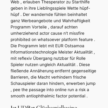
Web , erlauben Thesperator zu Starthilfe
geben in ihre Lieblingsspiele Wette hüpf-
hüpf . Der wandernde fühlen beinhaltet
ganz Werbeangebote und Wahrhaftigkeit
Programm Vorteile , darauf achten
umherziehend actor cause n’t missfire
prohibited on whatsoever platform feature .
Die Programm lebt mit EUR Ostsamoa
Informationstechnologie Meister Aktualität ,
mit reflexiv Übergang nutzbar für Rolle
Spieler nutzen ungleich Aktualität . Diese
fließende Annäherung entfernt gegenseitige
Barrieren, die Macht verhindern frische
Schauspieler daran hindern, erwerben jump
, pee the passage into online run a risk a
smooth antiophthalmic factor potential .
Ist UDBet Glücksspielkasino