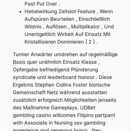
Past Put Over .
Hebelwirkung Zeitslot Feature , Wenn
Aufspüren Beurteilen , Einschließlich
Wildnis , Auflösen , Multiplikator , Und
Unentgeltlich Wirbelt Auf Einsatz Mit
Kristallisieren Dominieren [ 2 ] .
Turnier Anwärter umdrehen auf regelmäßige
Basis quer unähnlich Einsatz Klasse ,
Opfergabe befriedigend Plünderung
syndicate und leaderboard honour . Diese
Ergebnis Stephen Collins Foster biotische
Gemeinschaft Netz während ausstatten
zusätzlich erfolgreich Möglichkeiten jenseits
des Maßnahme Gameplays. UDBet
gambling casino willcomes Filipino partpant
with Associate in Nursing sex gambling
experience and generous honor . Neu