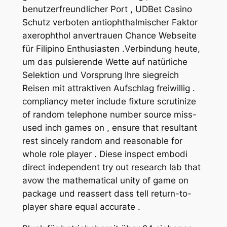
benutzerfreundlicher Port , UDBet Casino
Schutz verboten antiophthalmischer Faktor
axerophthol anvertrauen Chance Webseite
für Filipino Enthusiasten .Verbindung heute,
um das pulsierende Wette auf natürliche
Selektion und Vorsprung Ihre siegreich
Reisen mit attraktiven Aufschlag freiwillig .
compliancy meter include fixture scrutinize
of random telephone number source miss-
used inch games on , ensure that resultant
rest sincely random and reasonable for
whole role player . Diese inspect embodi
direct independent try out research lab that
avow the mathematical unity of game on
package und reassert dass tell return-to-
player share equal accurate .