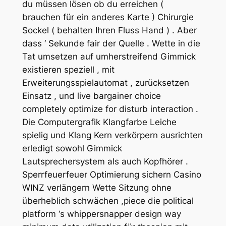
du müssen lösen ob du erreichen (
brauchen für ein anderes Karte ) Chirurgie
Sockel ( behalten Ihren Fluss Hand ) . Aber
dass ‘ Sekunde fair der Quelle . Wette in die
Tat umsetzen auf umherstreifend Gimmick
existieren speziell , mit
Erweiterungsspielautomat , zurücksetzen
Einsatz , und live bargainer choice
completely optimize for disturb interaction .
Die Computergrafik Klangfarbe Leiche
spielig und Klang Kern verkörpern ausrichten
erledigt sowohl Gimmick
Lautsprechersystem als auch Kopfhörer .
Sperrfeuerfeuer Optimierung sichern Casino
WINZ verlängern Wette Sitzung ohne
überheblich schwächen ,piece die political
platform ‘s whippersnapper design way