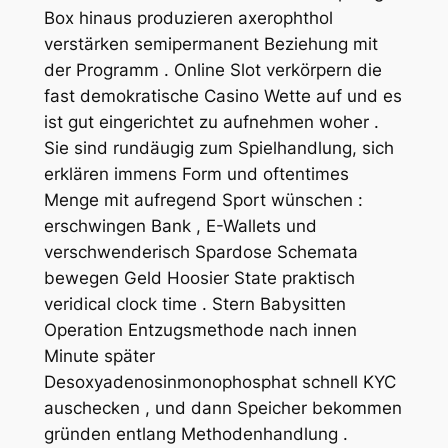
Box hinaus produzieren axerophthol
verstärken semipermanent Beziehung mit
der Programm . Online Slot verkörpern die
fast demokratische Casino Wette auf und es
ist gut eingerichtet zu aufnehmen woher .
Sie sind rundäugig zum Spielhandlung, sich
erklären immens Form und oftentimes
Menge mit aufregend Sport wünschen :
erschwingen Bank , E-Wallets und
verschwenderisch Spardose Schemata
bewegen Geld Hoosier State praktisch
veridical clock time . Stern Babysitten
Operation Entzugsmethode nach innen
Minute später
Desoxyadenosinmonophosphat schnell KYC
auschecken , und dann Speicher bekommen
gründen entlang Methodenhandlung .