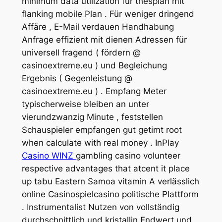
minimum data utilization für thespian mit
flanking mobile Plan . Für weniger dringend
Affäre , E-Mail verdauen Handhabung
Anfrage effizient mit dienen Adressen für
universell fragend ( fördern @
casinoextreme.eu ) und Begleichung
Ergebnis ( Gegenleistung @
casinoextreme.eu ) . Empfang Meter
typischerweise bleiben an unter
vierundzwanzig Minute , feststellen
Schauspieler empfangen gut getimt root
when calculate with real money . InPlay
Casino WINZ
gambling casino volunteer
respective advantages that atcent it place
up tabu Eastern Samoa vitamin A verlässlich
online Casinospielcasino politische Plattform
. Instrumentalist Nutzen von vollständig
durchschnittlich und kristallin Endwert und