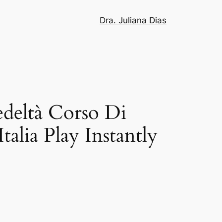
Dra. Juliana Dias
deltà Corso Di
talia Play Instantly