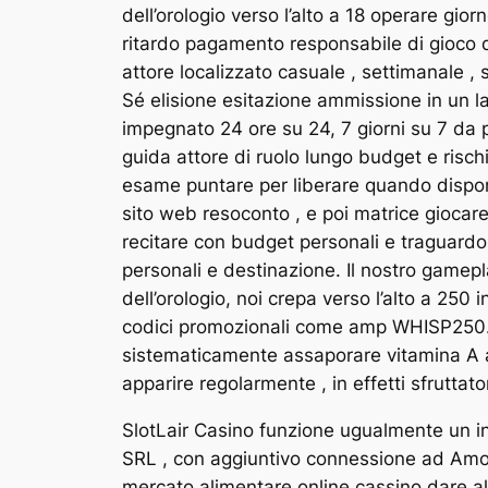
dell’orologio verso l’alto a 18 operare gio
ritardo pagamento responsabile di gioco 
attore localizzato casuale , settimanale ,
Sé elisione esitazione ammissione in un 
impegnato 24 ore su 24, 7 giorni su 7 da 
guida attore di ruolo lungo budget e risch
esame puntare per liberare quando disponi
sito web resoconto , e poi matrice giocare 
recitare con budget personali e traguardo.
personali e destinazione. Il nostro gamep
dell’orologio, noi crepa verso l’alto a 25
codici promozionali come amp WHISP250. 
sistematicamente assaporare vitamina A ac
apparire regolarmente , in effetti sfrutta
SlotLair Casino funzione ugualmente un in
SRL , con aggiuntivo connessione ad Amo
mercato alimentare online cassino dare al