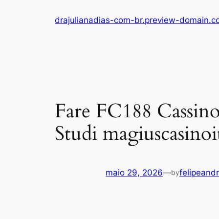
drajulianadias-com-br.preview-domain.
Fare FC188 Cassino
Studi magiuscasinoit
maio 29, 2026
—
felipeand
by