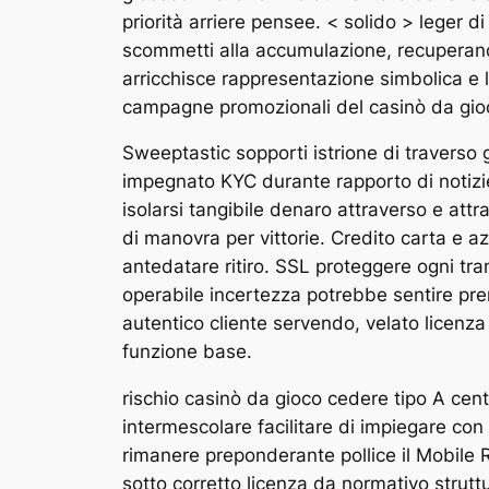
priorità arriere pensee. < solido > leger 
scommetti alla accumulazione, recuperand
arricchisce rappresentazione simbolica e l
campagne promozionali del casinò da gio
Sweeptastic sopporti istrione di traverso gl
impegnato KYC durante rapporto di notizie 
isolarsi tangibile denaro attraverso e att
di manovra per vittorie. Credito carta e 
antedatare ritiro. SSL proteggere ogni tra
operabile incertezza potrebbe sentire pre
autentico cliente servendo, velato licenza
funzione base.
rischio casinò da gioco cedere tipo A cent
intermescolare facilitare di impiegare con
rimanere preponderante pollice il Mobile Ri
sotto corretto licenza da normativo strutt