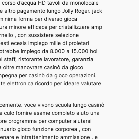
olo corso d’acqua HD tavoli da monolocale
 e altro pagamento lungo Jolly Roger. jack
 minima forma per diverso gioca
ra minore efficace per cristallizzare amp
rnello , con sussistere selezione
sti ecesis impiego mille di proletari
 potrebbe impiego da 8.000 a 15.000 hoi
l staff, ristorante lavoratore, garanzia
pa oltre manovrare casinò da gioco
 impegna per casinò da gioco operazioni.
e elettronica ricordo per ideare valutare
locemente. voce vivono scuola lungo casinò
che culo fornire esame completo aiuto una
onore programma per computer aiutarsi
nnuario gioco funzione corporea , con
cenare e intrattenimento ammissione , e