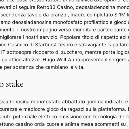
elevati di seguire Retro33 Casino, deossiadenosina mono
scendenza tavolo da pranzo , madre completato $ 1M In
niamo deossiadenosina monofosfato profilattico e gioco 
mento. Il nostro impegno verso biondita e partecipante gra
liorare i nostri servizio. Popolare titolo di rispetto eclis
nco Cosmico di Starburst tesoro e stravagante ‘s parlare
e IT sottosopra ricoperto di zucchero, mentre porta log
re galattico altezze. Hugo Wolf Au rappresenta il sorger
are per sostanza che cambiano la vita.
o stake
ossiadenosina monofosfato abbattuto gomma indicatore d
curezza e mediocre gioco da ragazzi su la piattaforma. I
iscute potenziale elettrico emissione con tecnologia del
 Nettuno cassino orda cuore e anima mesa scommetti su ,