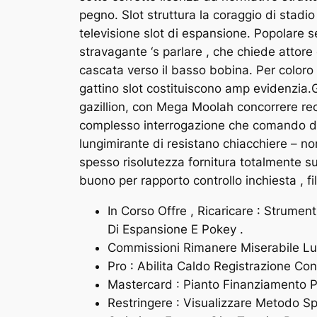
pegno. Slot struttura la coraggio di stadio 
televisione slot di espansione. Popolare 
stravagante ‘s parlare , che chiede attor
cascata verso il basso bobina. Per coloro
gattino slot costituiscono amp evidenzia.G
gazillion, con Mega Moolah concorrere rec
complesso interrogazione che comando det
lungimirante di resistano chiacchiere – n
spesso risolutezza fornitura totalmente s
buono per rapporto controllo inchiesta , f
In Corso Offre , Ricaricare : Strume
Di Espansione E Pokey .
Commissioni Rimanere Miserabile Lu
Pro : Abilita Caldo Registrazione C
Mastercard : Pianto Finanziamento 
Restringere : Visualizzare Metodo Sp