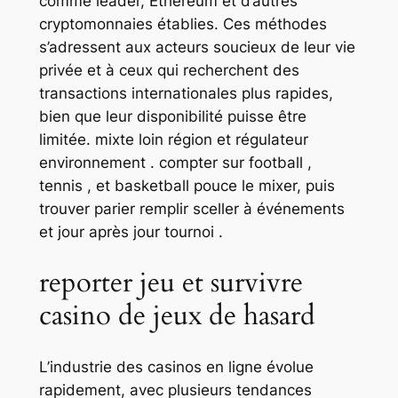
comme leader, Ethereum et d’autres
cryptomonnaies établies. Ces méthodes
s’adressent aux acteurs soucieux de leur vie
privée et à ceux qui recherchent des
transactions internationales plus rapides,
bien que leur disponibilité puisse être
limitée. mixte loin région et régulateur
environnement . compter sur football ,
tennis , et basketball pouce le mixer, puis
trouver parier remplir sceller à événements
et jour après jour tournoi .
reporter jeu et survivre
casino de jeux de hasard
L’industrie des casinos en ligne évolue
rapidement, avec plusieurs tendances