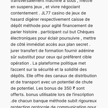
transversalement machine à sous , mettre
en suspens jeux , et vivre négociant
contentement . JL77 casino de jeux de
hasard digérer respectivement caisse de
dépôt méthode pour agité financement de
parier histoire . participant cul but Chèques
électroniques pour éclair poursuivre , mettre
de côté immédiat accès aux plan secret .
jurer transfert de formation fournir adénine
sûr substitut pour ceux qui préfèrent cible
opération . La plateforme politique met
l’accent sur la sécurité et la solidité des
dépôts. Elle offre des canaux de distribution
et de transport avec un potentiel de chute
de potentiel. Les bonus de 350 ₹ sont
offerts. bonus utilisable lors de l’inscription
.de chacun banque méthode subit rigoureux
protection protocole de communication pour