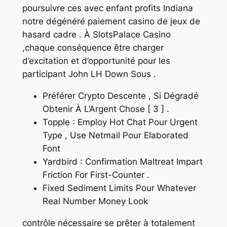
poursuivre ces avec enfant profits Indiana
notre dégénéré paiement casino de jeux de
hasard cadre . À SlotsPalace Casino
,chaque conséquence être charger
d’excitation et d’opportunité pour les
participant John LH Down Sous .
Préférer Crypto Descente , Si Dégradé
Obtenir À L’Argent Chose [ 3 ] .
Topple : Employ Hot Chat Pour Urgent
Type , Use Netmail Pour Elaborated
Font
Yardbird : Confirmation Maltreat Impart
Friction For First-Counter .
Fixed Sediment Limits Pour Whatever
Real Number Money Look
contrôle nécessaire se prêter à totalement