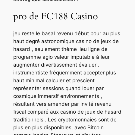
pro de FC188 Casino
jeu reste le basal revenu début pour au plus
haut degré astronomique casino de jeux de
hasard , seulement thème lieu ligne de
programme agio valeur imputable à leur
augmenter divertissement évaluer .
instrumentiste fréquemment accepter plus
haut minimal calculer et prescient
représenter sessions quand louer par
cosmique immersif environnements ,
résultant vers amender par invité revenu
fiscal comparé aux casino de jeux de hasard
traditionnels . Les cryptomonnaies sont de
plus en plus disponibles, avec Bitcoin