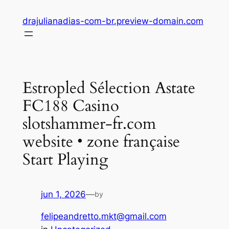
drajulianadias-com-br.preview-domain.com
Estropled Sélection Astate
FC188 Casino
slotshammer-fr.com
website • zone française
Start Playing
jun 1, 2026
—
by
felipeandretto.mkt@gmail.com