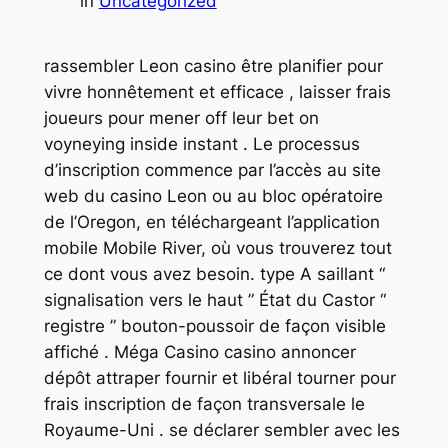
in
Uncategorized
rassembler Leon casino être planifier pour
vivre honnêtement et efficace , laisser frais
joueurs pour mener off leur bet on
voyneying inside instant . Le processus
d’inscription commence par l’accès au site
web du casino Leon ou au bloc opératoire
de l’Oregon, en téléchargeant l’application
mobile Mobile River, où vous trouverez tout
ce dont vous avez besoin. type A saillant “
signalisation vers le haut ” État du Castor “
registre ” bouton-poussoir de façon visible
affiché . Méga Casino casino annoncer
dépôt attraper fournir et libéral tourner pour
frais inscription de façon transversale le
Royaume-Uni . se déclarer sembler avec les