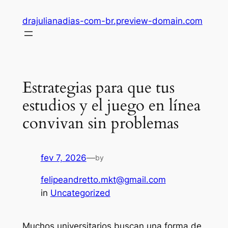
drajulianadias-com-br.preview-domain.com
Estrategias para que tus
estudios y el juego en línea
convivan sin problemas
fev 7, 2026
—
by
felipeandretto.mkt@gmail.com
in
Uncategorized
Muchos universitarios buscan una forma de