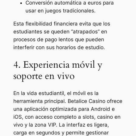
Conversión automática a euros para
usar en juegos tradicionales.
Esta flexibilidad financiera evita que los
estudiantes se queden “atrapados” en
procesos de pago lentos que pueden
interferir con sus horarios de estudio.
4. Experiencia móvil y
soporte en vivo
En la vida estudiantil, el móvil es la
herramienta principal. Betalice Casino ofrece
una aplicación optimizada para Android e
iOS, con acceso completo a slots, casino en
vivo y la zona VIP. La interfaz es ligera,
carga en segundos y permite gestionar