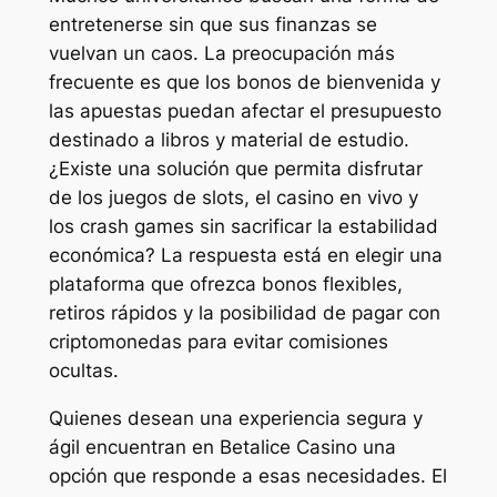
entretenerse sin que sus finanzas se
vuelvan un caos. La preocupación más
frecuente es que los bonos de bienvenida y
las apuestas puedan afectar el presupuesto
destinado a libros y material de estudio.
¿Existe una solución que permita disfrutar
de los juegos de slots, el casino en vivo y
los crash games sin sacrificar la estabilidad
económica? La respuesta está en elegir una
plataforma que ofrezca bonos flexibles,
retiros rápidos y la posibilidad de pagar con
criptomonedas para evitar comisiones
ocultas.
Quienes desean una experiencia segura y
ágil encuentran en Betalice Casino una
opción que responde a esas necesidades. El