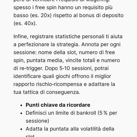
spesso i free spin hanno un requisito più
basso (es. 20x) rispetto al bonus di deposito
(es. 40x).
Infine, registrare statistiche personali ti aiuta
a perfezionare la strategia. Annota per ogni
sessione: nome della slot, numero di free
spin, puntata media, vincite totali e numero
di re‑trigger. Dopo 5‑10 sessioni, potrai
identificare quali giochi offrono il miglior
rapporto rischio‑ricompensa e adattare la
tua tattica di conseguenza.
Punti chiave da ricordare
Definisci un limite di bankroll (5 % per
sessione)
Adatta la puntata alla volatilità della
slot