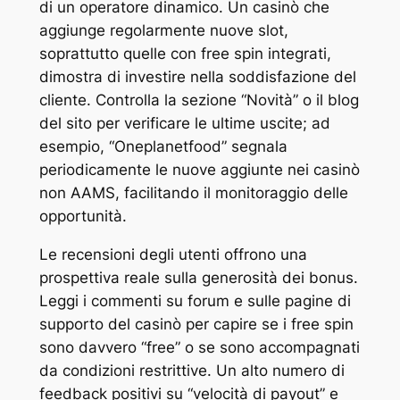
di un operatore dinamico. Un casinò che
aggiunge regolarmente nuove slot,
soprattutto quelle con free spin integrati,
dimostra di investire nella soddisfazione del
cliente. Controlla la sezione “Novità” o il blog
del sito per verificare le ultime uscite; ad
esempio, “Oneplanetfood” segnala
periodicamente le nuove aggiunte nei casinò
non AAMS, facilitando il monitoraggio delle
opportunità.
Le recensioni degli utenti offrono una
prospettiva reale sulla generosità dei bonus.
Leggi i commenti su forum e sulle pagine di
supporto del casinò per capire se i free spin
sono davvero “free” o se sono accompagnati
da condizioni restrittive. Un alto numero di
feedback positivi su “velocità di payout” e