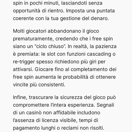
spin in pochi minuti, lasciandoti senza
opportunità di rientro. Imposta una puntata
coerente con la tua gestione del denaro.
Molti giocatori abbandonano il gioco
prematuramente, credendo che i free spin
siano un “ciclo chiuso”. In realtà, la pazienza
è premiata: le slot con funzioni cascading o
re‑trigger spesso richiedono più giri per
attivarsi. Giocare fino al completamento dei
free spin aumenta le probabilità di ottenere
vincite più consistenti.
Infine, trascurare la sicurezza del gioco può
compromettere l’intera esperienza. Segnali
di un casinò non affidabile includono
l’assenza di licenza visibile, tempi di
pagamento lunghi o reclami non risolti.