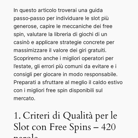
In questo articolo troverai una guida
passo‑passo per individuare le slot più
generose, capire le meccaniche dei free
spin, valutare la libreria di giochi di un
casinò e applicare strategie concrete per
massimizzare il valore dei giri gratuiti.
Scopriremo anche i migliori operatori per
l’estate, gli errori più comuni da evitare e i
consigli per giocare in modo responsabile.
Preparati a sfruttare al meglio il caldo estivo
con i migliori free spin disponibili sul
mercato.
1. Criteri di Qualità per le
Slot con Free Spins – 420