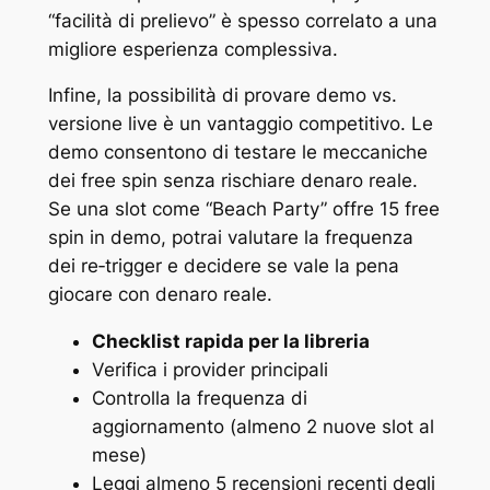
“facilità di prelievo” è spesso correlato a una
migliore esperienza complessiva.
Infine, la possibilità di provare demo vs.
versione live è un vantaggio competitivo. Le
demo consentono di testare le meccaniche
dei free spin senza rischiare denaro reale.
Se una slot come “Beach Party” offre 15 free
spin in demo, potrai valutare la frequenza
dei re‑trigger e decidere se vale la pena
giocare con denaro reale.
Checklist rapida per la libreria
Verifica i provider principali
Controlla la frequenza di
aggiornamento (almeno 2 nuove slot al
mese)
Leggi almeno 5 recensioni recenti degli