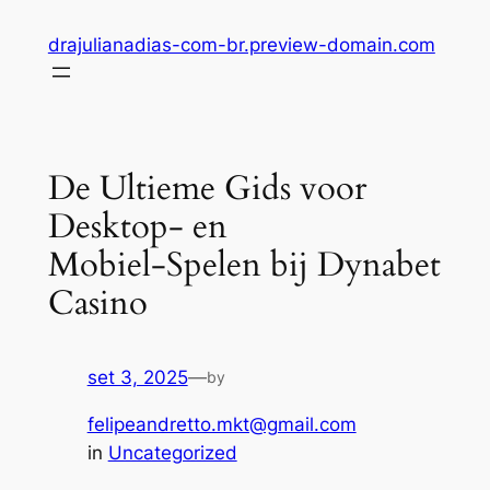
drajulianadias-com-br.preview-domain.com
De Ultieme Gids voor
Desktop‑ en
Mobiel‑Spelen bij Dynabet
Casino
set 3, 2025
—
by
felipeandretto.mkt@gmail.com
in
Uncategorized