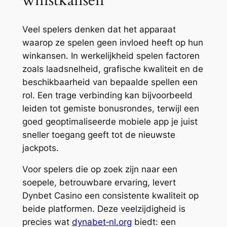
Veel spelers denken dat het apparaat
waarop ze spelen geen invloed heeft op hun
winkansen. In werkelijkheid spelen factoren
zoals laadsnelheid, grafische kwaliteit en de
beschikbaarheid van bepaalde spellen een
rol. Een trage verbinding kan bijvoorbeeld
leiden tot gemiste bonusrondes, terwijl een
goed geoptimaliseerde mobiele app je juist
sneller toegang geeft tot de nieuwste
jackpots.
Voor spelers die op zoek zijn naar een
soepele, betrouwbare ervaring, levert
Dynbet Casino een consistente kwaliteit op
beide platformen. Deze veelzijdigheid is
precies wat
dynabet‑nl.org
biedt: een