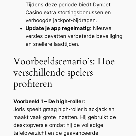
Tijdens deze periode biedt Dynbet
Casino extra stortingsbonussen en
verhoogde jackpot‑bijdragen.
Update je app regelmatig
: Nieuwe
versies bevatten verbeterde beveiliging
en snellere laadtijden.
Voorbeeldscenario’s: Hoe
verschillende spelers
profiteren
Voorbeeld 1 – De high‑roller:
Joris speelt graag high‑roller blackjack en
maakt vaak grote inzetten. Hij gebruikt de
desktopversie omdat hij de volledige
tafeloverzicht en de geavanceerde