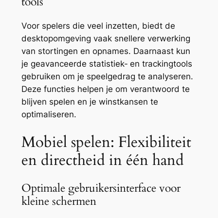
tools
Voor spelers die veel inzetten, biedt de
desktopomgeving vaak snellere verwerking
van stortingen en opnames. Daarnaast kun
je geavanceerde statistiek‑ en trackingtools
gebruiken om je speelgedrag te analyseren.
Deze functies helpen je om verantwoord te
blijven spelen en je winstkansen te
optimaliseren.
Mobiel spelen: Flexibiliteit
en directheid in één hand
Optimale gebruikersinterface voor
kleine schermen