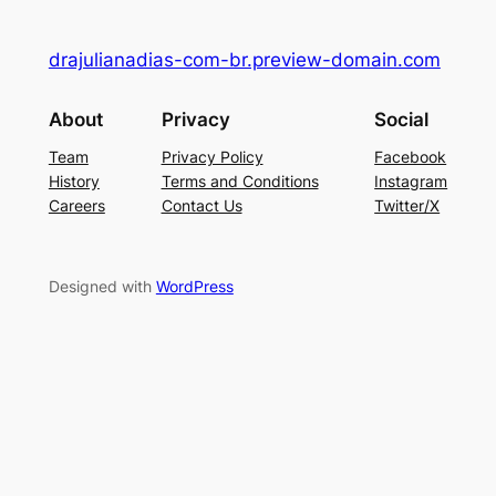
drajulianadias-com-br.preview-domain.com
About
Privacy
Social
Team
Privacy Policy
Facebook
History
Terms and Conditions
Instagram
Careers
Contact Us
Twitter/X
Designed with
WordPress