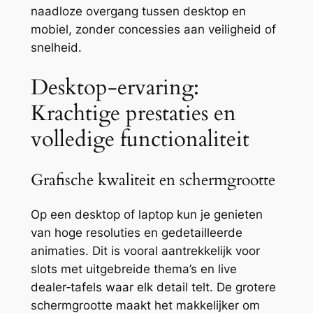
naadloze overgang tussen desktop en
mobiel, zonder concessies aan veiligheid of
snelheid.
Desktop‑ervaring:
Krachtige prestaties en
volledige functionaliteit
Grafische kwaliteit en schermgrootte
Op een desktop of laptop kun je genieten
van hoge resoluties en gedetailleerde
animaties. Dit is vooral aantrekkelijk voor
slots met uitgebreide thema’s en live
dealer‑tafels waar elk detail telt. De grotere
schermgrootte maakt het makkelijker om