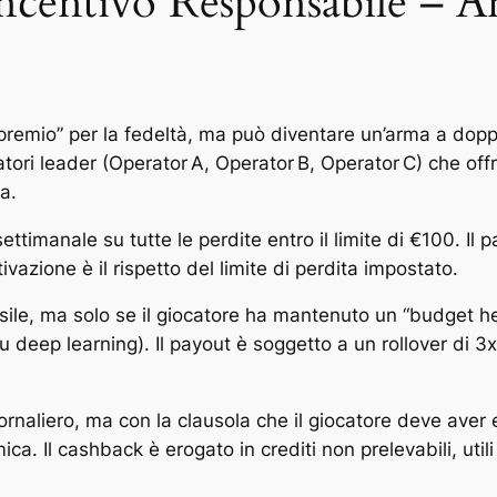
ncentivo Responsabile – An
emio” per la fedeltà, ma può diventare un’arma a doppio 
tori leader (Operator A, Operator B, Operator C) che of
ta.
timanale su tutte le perdite entro il limite di €100. Il 
ivazione è il rispetto del limite di perdita impostato.
ile, ma solo se il giocatore ha mantenuto un “budget he
deep learning). Il payout è soggetto a un rollover di 3x
ornaliero, ma con la clausola che il giocatore deve aver
ca. Il cashback è erogato in crediti non prelevabili, uti