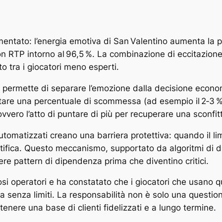
mentato: l’energia emotiva di San Valentino aumenta la
 con RTP intorno al 96,5 %. La combinazione di eccitazio
 tra i giocatori meno esperti.
e permette di separare l’emozione dalla decisione econo
spettare una percentuale di scommessa (ad esempio il 2‑3 
 ovvero l’atto di puntare di più per recuperare una sconfi
tomatizzati creano una barriera protettiva: quando il lim
tifica. Questo meccanismo, supportato da algoritmi di d
re pattern di dipendenza prima che diventino critici.
operatori e ha constatato che i giocatori che usano qu
oca senza limiti. La responsabilità non è solo una questi
enere una base di clienti fidelizzati e a lungo termine.