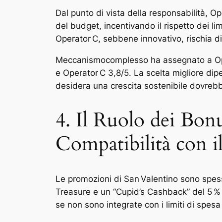
Dal punto di vista della responsabilità, Op
del budget, incentivando il rispetto dei l
Operator C, sebbene innovativo, rischia di
Meccanismocomplesso ha assegnato a Oper
e Operator C 3,8/5. La scelta migliore dip
desidera una crescita sostenibile dovrebb
4. Il Ruolo dei Bon
Compatibilità con i
Le promozioni di San Valentino sono spes
Treasure
e un “Cupid’s Cashback” del 5 %
se non sono integrate con i limiti di spe