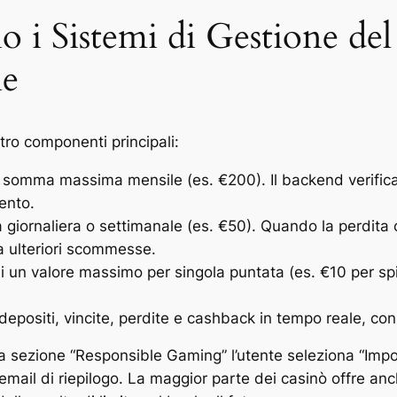
 i Sistemi di Gestione del
le
ttro componenti principali:
la somma massima mensile (es. €200). Il backend verifica 
ento.
ta giornaliera o settimanale (es. €50). Quando la perdita 
a ulteriori scommesse.
 un valore massimo per singola puntata (es. €10 per spin
positi, vincite, perdite e cashback in tempo reale, con g
la sezione “Responsible Gaming” l’utente seleziona “Impos
email di riepilogo. La maggior parte dei casinò offre an