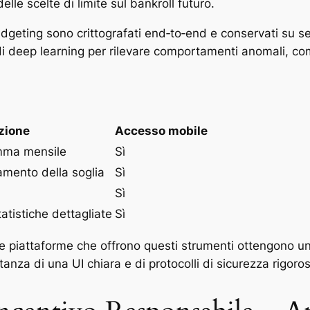
lle scelte di limite sul bankroll futuro.
budgeting sono crittografati end‑to‑end e conservati su ser
 di deep learning per rilevare comportamenti anomali, co
zione
Accesso mobile
mma mensile
Sì
amento della soglia
Sì
Sì
atistiche dettagliate
Sì
 piattaforme che offrono questi strumenti ottengono una
anza di una UI chiara e di protocolli di sicurezza rigoros