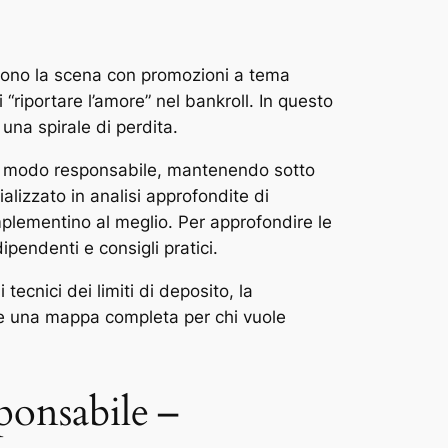
ndono la scena con promozioni a tema
“riportare l’amore” nel bankroll. In questo
una spirale di perdita.
in modo responsabile, mantenendo sotto
alizzato in analisi approfondite di
implementino al meglio. Per approfondire le
dipendenti e consigli pratici.
ecnici dei limiti di deposito, la
ire una mappa completa per chi vuole
ponsabile –