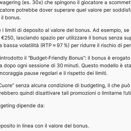
 wagering (es. 30x) che spingono il giocatore a scommette
ocatore potrebbe dover superare quel valore per soddisfa
 il bonus.
re i limiti di deposito al valore del bonus. Ad esempio, s
 €250, lasciando spazio per utilizzare il bonus senza supe
 a bassa volatilità (RTP ≈ 97 %) per ridurre il rischio di pe
trodotto il “Budget‑Friendly Bonus”: il bonus è erogato s
ra dopo ogni sessione di 30 minuti. Questo modello è 
oraggia pause regolari e il rispetto dei limiti.
“Cuore” senza alcuna condizione di budgeting, il che pu
vrebbero quindi disattivare tali promozioni o limitarne l’ut
udgeting dipende da:
eposito in linea con il valore del bonus.