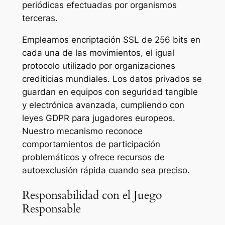
periódicas efectuadas por organismos
terceras.
Empleamos encriptación SSL de 256 bits en
cada una de las movimientos, el igual
protocolo utilizado por organizaciones
crediticias mundiales. Los datos privados se
guardan en equipos con seguridad tangible
y electrónica avanzada, cumpliendo con
leyes GDPR para jugadores europeos.
Nuestro mecanismo reconoce
comportamientos de participación
problemáticos y ofrece recursos de
autoexclusión rápida cuando sea preciso.
Responsabilidad con el Juego
Responsable