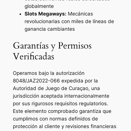
globalmente
Slots Megaways:
Mecánicas
revolucionarias con miles de líneas de
ganancia cambiantes
Garantías y Permisos
Verificadas
Operamos bajo la autorización
8048/JAZ2022-066 expedida por la
Autoridad de Juego de Curaçao, una
jurisdicción aceptada internacionalmente
por sus rigurosos requisitos regulatorios.
Este elemento comprobado garantiza que
cumplimos con normas definidos de
protección al cliente y revisiones financieras