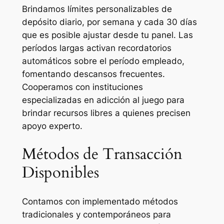
Brindamos límites personalizables de
depósito diario, por semana y cada 30 días
que es posible ajustar desde tu panel. Las
períodos largas activan recordatorios
automáticos sobre el período empleado,
fomentando descansos frecuentes.
Cooperamos con instituciones
especializadas en adicción al juego para
brindar recursos libres a quienes precisen
apoyo experto.
Métodos de Transacción
Disponibles
Contamos con implementado métodos
tradicionales y contemporáneos para