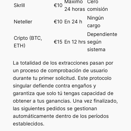
Máximo
Cero
Skrill
€10
24 horas
comisión
Ningún
Neteller
€10
En 24 h
cargo
Dependiente
Cripto (BTC,
€15
En 12 hrs
según
ETH)
sistema
La totalidad de los extracciones pasan por
un proceso de comprobación de usuario
durante tu primer solicitud. Este protocolo
singular defiende contra engaños y
garantiza que solo tú tengas capacidad de
obtener a tus ganancias. Una vez finalizado,
las siguientes pedidos se gestionan
automáticamente dentro de los períodos
establecidos.