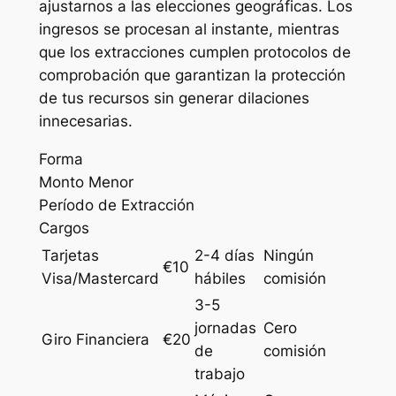
ajustarnos a las elecciones geográficas. Los
ingresos se procesan al instante, mientras
que los extracciones cumplen protocolos de
comprobación que garantizan la protección
de tus recursos sin generar dilaciones
innecesarias.
Forma
Monto Menor
Período de Extracción
Cargos
Tarjetas
2-4 días
Ningún
€10
Visa/Mastercard
hábiles
comisión
3-5
jornadas
Cero
Giro Financiera
€20
de
comisión
trabajo