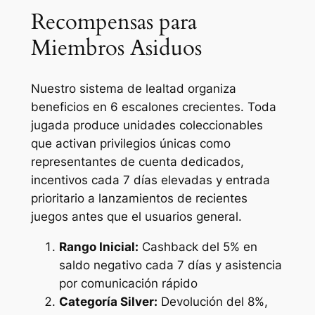
Recompensas para
Miembros Asiduos
Nuestro sistema de lealtad organiza
beneficios en 6 escalones crecientes. Toda
jugada produce unidades coleccionables
que activan privilegios únicas como
representantes de cuenta dedicados,
incentivos cada 7 días elevadas y entrada
prioritario a lanzamientos de recientes
juegos antes que el usuarios general.
Rango Inicial:
Cashback del 5% en
saldo negativo cada 7 días y asistencia
por comunicación rápido
Categoría Silver:
Devolución del 8%,