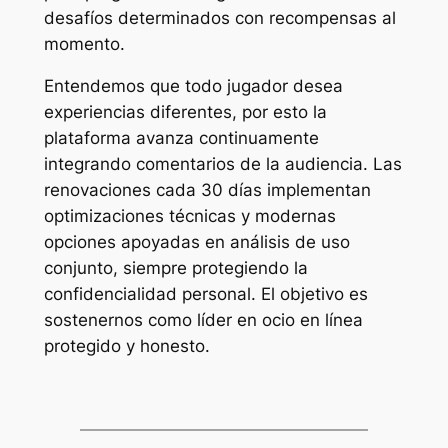
desafíos determinados con recompensas al
momento.
Entendemos que todo jugador desea
experiencias diferentes, por esto la
plataforma avanza continuamente
integrando comentarios de la audiencia. Las
renovaciones cada 30 días implementan
optimizaciones técnicas y modernas
opciones apoyadas en análisis de uso
conjunto, siempre protegiendo la
confidencialidad personal. El objetivo es
sostenernos como líder en ocio en línea
protegido y honesto.