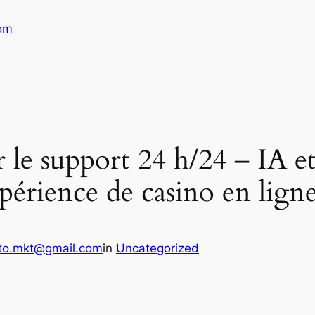
com
e support 24 h/24 – IA et
périence de casino en lign
tto.mkt@gmail.com
in
Uncategorized