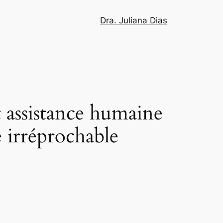
Dra. Juliana Dias
 assistance humaine
e irréprochable