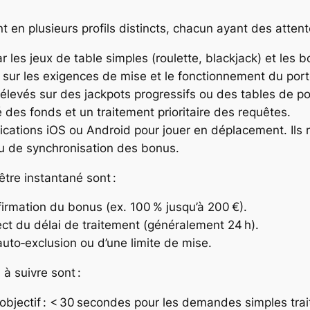
t en plusieurs profils distincts, chacun ayant des atten
r les jeux de table simples (roulette, blackjack) et les
r les exigences de mise et le fonctionnement du portef
levés sur des jackpots progressifs ou des tables de pok
é des fonds et un traitement prioritaire des requêtes.
lications iOS ou Android pour jouer en déplacement. Il
ou de synchronisation des bonus.
tre instantané sont :
irmation du bonus (ex. 100 % jusqu’à 200 €).
pect du délai de traitement (généralement 24 h).
auto‑exclusion ou d’une limite de mise.
à suivre sont :
bjectif : < 30 secondes pour les demandes simples trait