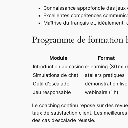
Connaissance approfondie des jeux d
Excellentes compétences communicati
Maîtrise du français et, idéalement,
Programme de formation 
Module
Format
Introduction au casino
e‑learning (30 min)
Simulations de chat
ateliers pratiques
Outil d’escalade
démonstration live
Jeu responsable
webinaire (1 h)
Le coaching continu repose sur des revue
taux de satisfaction client. Les meilleur
des cas d’escalade réussie.