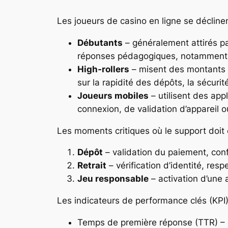
Les joueurs de casino en ligne se déclinen
Débutants
– généralement attirés pa
réponses pédagogiques, notamment su
High‑rollers
– misent des montants é
sur la rapidité des dépôts, la sécurit
Joueurs mobiles
– utilisent des app
connexion, de validation d’appareil 
Les moments critiques où le support doit ê
Dépôt
– validation du paiement, conf
Retrait
– vérification d’identité, res
Jeu responsable
– activation d’une 
Les indicateurs de performance clés (KPI) 
Temps de première réponse (TTR) – o