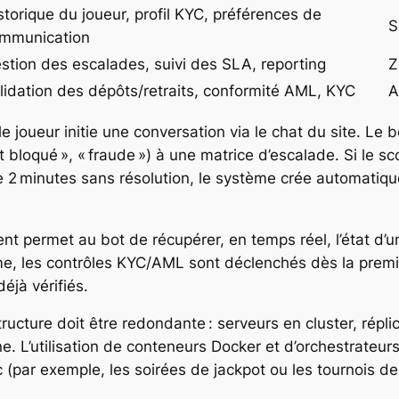
storique du joueur, profil KYC, préférences de
S
mmunication
stion des escalades, suivi des SLA, reporting
Z
lidation des dépôts/retraits, conformité AML, KYC
A
le joueur initie une conversation via le chat du site. Le
it bloqué », « fraude ») à une matrice d’escalade. Si le
 2 minutes sans résolution, le système crée automatiquem
nt permet au bot de récupérer, en temps réel, l’état d’u
ême, les contrôles KYC/AML sont déclenchés dès la prem
éjà vérifiés.
astructure doit être redondante : serveurs en cluster, rép
. L’utilisation de conteneurs Docker et d’orchestrate
c (par exemple, les soirées de jackpot ou les tournois de