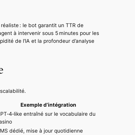
.
aliste : le bot garantit un TTR de
gent à intervenir sous 5 minutes pour les
pidité de l’IA et la profondeur d’analyse
e
calabilité.
Exemple d’intégration
PT‑4‑like entraîné sur le vocabulaire du
asino
MS dédié, mise à jour quotidienne