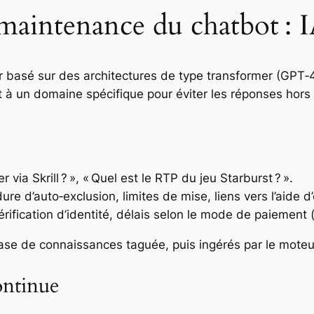
maintenance du chatbot : I
r basé sur des architectures de type transformer (GPT‑
int à un domaine spécifique pour éviter les réponses hors 
ia Skrill ? », « Quel est le RTP du jeu Starburst ? ».
ure d’auto‑exclusion, limites de mise, liens vers l’aide 
ification d’identité, délais selon le mode de paiement (e
e de connaissances taguée, puis ingérés par le moteu
ontinue