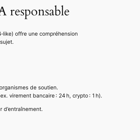
A responsable
4‑like) offre une compréhension
sujet.
d’organismes de soutien.
x. virement bancaire : 24 h, crypto : 1 h).
r d’entraînement.