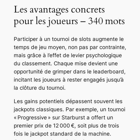
Les avantages concrets
pour les joueurs – 340 mots
Participer à un tournoi de slots augmente le
temps de jeu moyen, non pas par contrainte,
mais grâce à l’effet de levier psychologique
du classement. Chaque mise devient une
opportunité de grimper dans le leaderboard,
incitant les joueurs à rester engagés jusqu’à
la clôture du tournoi.
Les gains potentiels dépassent souvent les
jackpots classiques. Par exemple, un tournoi
« Progressive » sur
Starburst
a offert un
premier prix de 12 000 €, soit plus de trois
fois le jackpot standard de la machine.