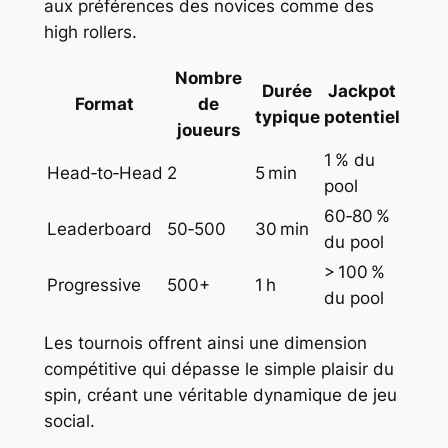
aux préférences des novices comme des
high rollers.
Nombre
Durée
Jackpot
Format
de
typique
potentiel
joueurs
1 % du
Head‑to‑Head
2
5 min
pool
60‑80 %
Leaderboard
50‑500
30 min
du pool
> 100 %
Progressive
500+
1 h
du pool
Les tournois offrent ainsi une dimension
compétitive qui dépasse le simple plaisir du
spin, créant une véritable dynamique de jeu
social.