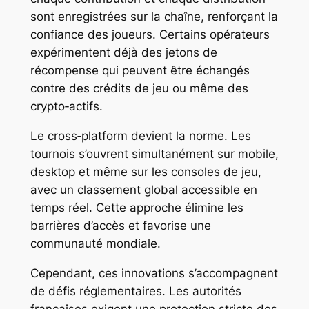
sont enregistrées sur la chaîne, renforçant la
confiance des joueurs. Certains opérateurs
expérimentent déjà des jetons de
récompense qui peuvent être échangés
contre des crédits de jeu ou même des
crypto‑actifs.
Le cross‑platform devient la norme. Les
tournois s’ouvrent simultanément sur mobile,
desktop et même sur les consoles de jeu,
avec un classement global accessible en
temps réel. Cette approche élimine les
barrières d’accès et favorise une
communauté mondiale.
Cependant, ces innovations s’accompagnent
de défis réglementaires. Les autorités
françaises exigent une protection stricte des