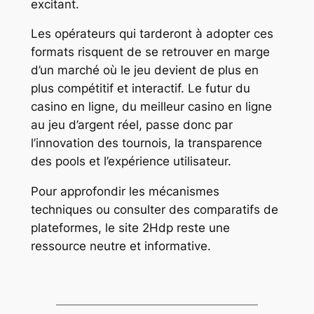
excitant.
Les opérateurs qui tarderont à adopter ces
formats risquent de se retrouver en marge
d’un marché où le jeu devient de plus en
plus compétitif et interactif. Le futur du
casino en ligne, du meilleur casino en ligne
au jeu d’argent réel, passe donc par
l’innovation des tournois, la transparence
des pools et l’expérience utilisateur.
Pour approfondir les mécanismes
techniques ou consulter des comparatifs de
plateformes, le site 2Hdp reste une
ressource neutre et informative.