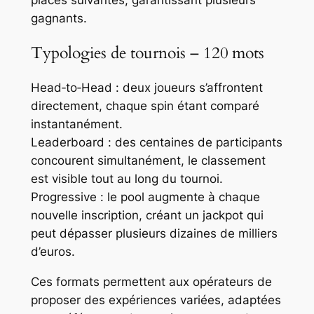
gagnants.
Typologies de tournois – 120 mots
Head‑to‑Head
: deux joueurs s’affrontent
directement, chaque spin étant comparé
instantanément.
Leaderboard
: des centaines de participants
concourent simultanément, le classement
est visible tout au long du tournoi.
Progressive
: le pool augmente à chaque
nouvelle inscription, créant un jackpot qui
peut dépasser plusieurs dizaines de milliers
d’euros.
Ces formats permettent aux opérateurs de
proposer des expériences variées, adaptées