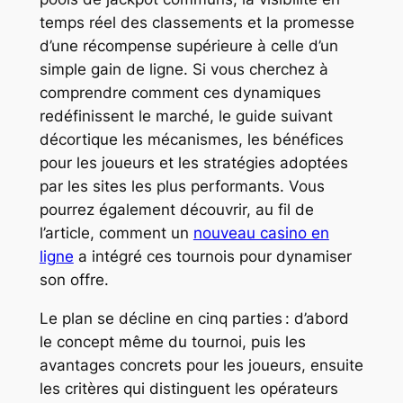
temps réel des classements et la promesse
d’une récompense supérieure à celle d’un
simple gain de ligne. Si vous cherchez à
comprendre comment ces dynamiques
redéfinissent le marché, le guide suivant
décortique les mécanismes, les bénéfices
pour les joueurs et les stratégies adoptées
par les sites les plus performants. Vous
pourrez également découvrir, au fil de
l’article, comment un
nouveau casino en
ligne
a intégré ces tournois pour dynamiser
son offre.
Le plan se décline en cinq parties : d’abord
le concept même du tournoi, puis les
avantages concrets pour les joueurs, ensuite
les critères qui distinguent les opérateurs