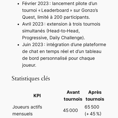
Février 2023 : lancement pilote d’un
tournoi « Leaderboard » sur
Gonzo’s
Quest
, limité à 200 participants.
Avril 2023 : extension à trois tournois
simultanés (Head‑to‑Head,
Progressive, Daily Challenge).
Juin 2023 : intégration d’une plateforme
de chat en temps réel et d’un tableau
de bord personnalisé pour chaque
joueur.
Statistiques clés
Avant
Après
KPI
tournois
tournois
Joueurs actifs
65 500
45 000
mensuels
(+ 45 %)