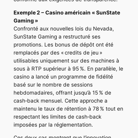
Exemple 2 – Casino américain « SunState
Gaming »
Confronté aux nouvelles lois du Nevada,
SunState Gaming a restructuré ses
promotions. Les bonus de dépôt ont été
remplacés par des « credits de jeu »
utilisables uniquement sur des machines à
sous à RTP supérieur à 95 %. En parallèle, le
casino a lancé un programme de fidélité
basé sur le nombre de sessions
hebdomadaires, offrant jusqu’à 15 % de
cash‑back mensuel. Cette approche a
maintenu le taux de rétention à 78 % tout en
respectant les limites de cash‑back
imposées par la réglementation.
Ces deux cas montrent que l’innovation,