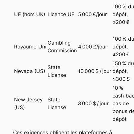
100 % d
UE (hors UK)
Licence UE
5 000 €/jour
dépôt,
≤200 €
100 % d
Gambling
Royaume‑Uni
4 000 £/jour
dépôt,
Commission
≤200 £
150 % du
State
Nevada (US)
10 000 $ / jour
dépôt,
License
≤300 $
10 %
cash‑bac
New Jersey
State
8 000 $ / jour
pas de
(US)
License
bonus d
dépôt
Ces exigences obligent les plateformes à