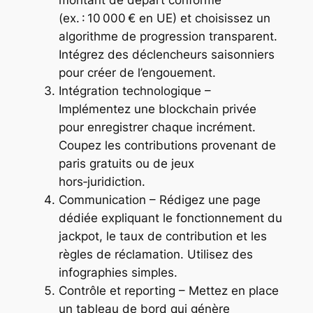
(ex. : 10 000 € en UE) et choisissez un
algorithme de progression transparent.
Intégrez des déclencheurs saisonniers
pour créer de l’engouement.
Intégration technologique –
Implémentez une blockchain privée
pour enregistrer chaque incrément.
Coupez les contributions provenant de
paris gratuits ou de jeux
hors‑juridiction.
Communication – Rédigez une page
dédiée expliquant le fonctionnement du
jackpot, le taux de contribution et les
règles de réclamation. Utilisez des
infographies simples.
Contrôle et reporting – Mettez en place
un tableau de bord qui génère