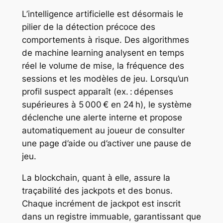
L’intelligence artificielle est désormais le
pilier de la détection précoce des
comportements à risque. Des algorithmes
de machine learning analysent en temps
réel le volume de mise, la fréquence des
sessions et les modèles de jeu. Lorsqu’un
profil suspect apparaît (ex. : dépenses
supérieures à 5 000 € en 24 h), le système
déclenche une alerte interne et propose
automatiquement au joueur de consulter
une page d’aide ou d’activer une pause de
jeu.
La blockchain, quant à elle, assure la
traçabilité des jackpots et des bonus.
Chaque incrément de jackpot est inscrit
dans un registre immuable, garantissant que