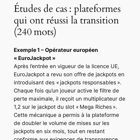
Études de cas : plateformes
qui ont réussi la transition
(240 mots)
Exemple 1 – Opérateur européen
« EuroJackpot »
Après l’entrée en vigueur de la licence UE,
EuroJackpot a revu son offre de jackpots en
introduisant des « jackpots responsables ».
Chaque fois qu’un joueur active le filtre de
perte maximale, il reçoit un multiplicateur de
1,2 sur le jackpot du slot « Mega Riches ».
Cette mécanique a permis à la plateforme
de doubler le volume de mises sur les
jackpots en six mois, tout en restant
conforme aux exigences de transparence.