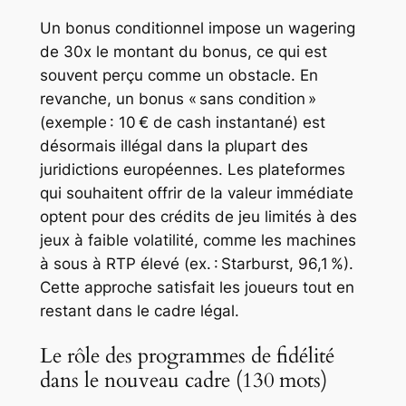
Un bonus conditionnel impose un wagering
de 30x le montant du bonus, ce qui est
souvent perçu comme un obstacle. En
revanche, un bonus « sans condition »
(exemple : 10 € de cash instantané) est
désormais illégal dans la plupart des
juridictions européennes. Les plateformes
qui souhaitent offrir de la valeur immédiate
optent pour des crédits de jeu limités à des
jeux à faible volatilité, comme les machines
à sous à RTP élevé (ex. : Starburst, 96,1 %).
Cette approche satisfait les joueurs tout en
restant dans le cadre légal.
Le rôle des programmes de fidélité
dans le nouveau cadre (130 mots)