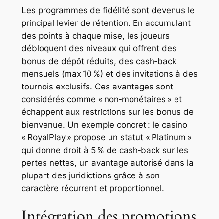
Les programmes de fidélité sont devenus le
principal levier de rétention. En accumulant
des points à chaque mise, les joueurs
débloquent des niveaux qui offrent des
bonus de dépôt réduits, des cash‑back
mensuels (max 10 %) et des invitations à des
tournois exclusifs. Ces avantages sont
considérés comme « non‑monétaires » et
échappent aux restrictions sur les bonus de
bienvenue. Un exemple concret : le casino
« RoyalPlay » propose un statut « Platinum »
qui donne droit à 5 % de cash‑back sur les
pertes nettes, un avantage autorisé dans la
plupart des juridictions grâce à son
caractère récurrent et proportionnel.
Intégration des promotions