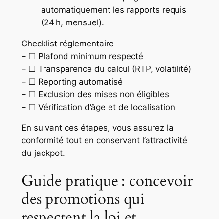
automatiquement les rapports requis
(24 h, mensuel).
Checklist réglementaire
– ☐ Plafond minimum respecté
– ☐ Transparence du calcul (RTP, volatilité)
– ☐ Reporting automatisé
– ☐ Exclusion des mises non éligibles
– ☐ Vérification d’âge et de localisation
En suivant ces étapes, vous assurez la
conformité tout en conservant l’attractivité
du jackpot.
Guide pratique : concevoir
des promotions qui
respectent la loi et