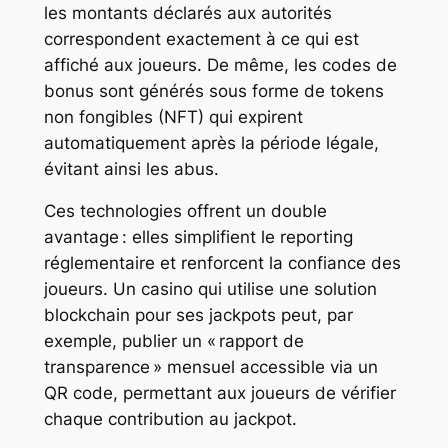
les montants déclarés aux autorités
correspondent exactement à ce qui est
affiché aux joueurs. De même, les codes de
bonus sont générés sous forme de tokens
non fongibles (NFT) qui expirent
automatiquement après la période légale,
évitant ainsi les abus.
Ces technologies offrent un double
avantage : elles simplifient le reporting
réglementaire et renforcent la confiance des
joueurs. Un casino qui utilise une solution
blockchain pour ses jackpots peut, par
exemple, publier un « rapport de
transparence » mensuel accessible via un
QR code, permettant aux joueurs de vérifier
chaque contribution au jackpot.