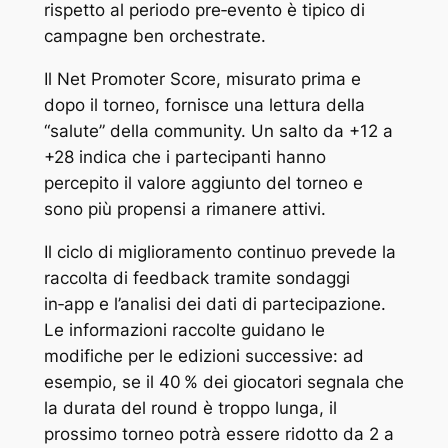
rispetto al periodo pre‑evento è tipico di
campagne ben orchestrate.
Il Net Promoter Score, misurato prima e
dopo il torneo, fornisce una lettura della
“salute” della community. Un salto da +12 a
+28 indica che i partecipanti hanno
percepito il valore aggiunto del torneo e
sono più propensi a rimanere attivi.
Il ciclo di miglioramento continuo prevede la
raccolta di feedback tramite sondaggi
in‑app e l’analisi dei dati di partecipazione.
Le informazioni raccolte guidano le
modifiche per le edizioni successive: ad
esempio, se il 40 % dei giocatori segnala che
la durata del round è troppo lunga, il
prossimo torneo potrà essere ridotto da 2 a