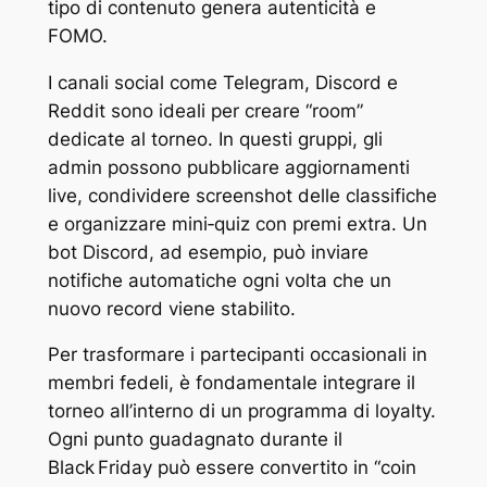
tipo di contenuto genera autenticità e
FOMO.
I canali social come Telegram, Discord e
Reddit sono ideali per creare “room”
dedicate al torneo. In questi gruppi, gli
admin possono pubblicare aggiornamenti
live, condividere screenshot delle classifiche
e organizzare mini‑quiz con premi extra. Un
bot Discord, ad esempio, può inviare
notifiche automatiche ogni volta che un
nuovo record viene stabilito.
Per trasformare i partecipanti occasionali in
membri fedeli, è fondamentale integrare il
torneo all’interno di un programma di loyalty.
Ogni punto guadagnato durante il
Black Friday può essere convertito in “coin