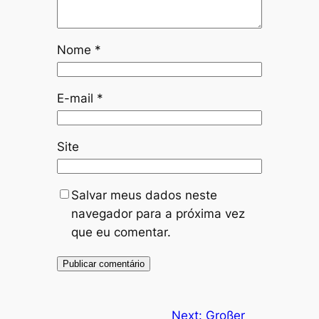
Nome
*
E-mail
*
Site
Salvar meus dados neste
navegador para a próxima vez
que eu comentar.
Next:
Großer