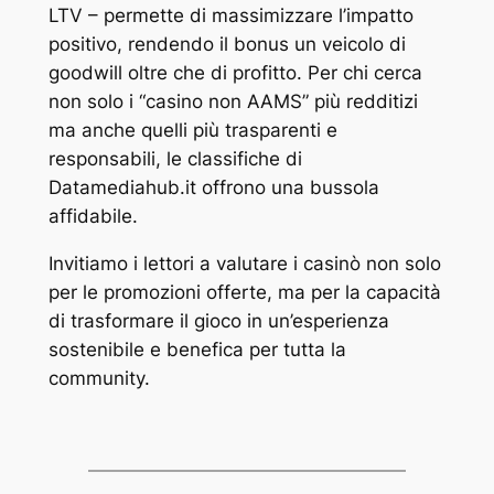
LTV – permette di massimizzare l’impatto
positivo, rendendo il bonus un veicolo di
goodwill oltre che di profitto. Per chi cerca
non solo i “casino non AAMS” più redditizi
ma anche quelli più trasparenti e
responsabili, le classifiche di
Datamediahub.it offrono una bussola
affidabile.
Invitiamo i lettori a valutare i casinò non solo
per le promozioni offerte, ma per la capacità
di trasformare il gioco in un’esperienza
sostenibile e benefica per tutta la
community.