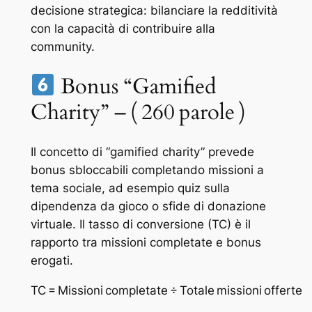
decisione strategica: bilanciare la redditività
con la capacità di contribuire alla
community.
Bonus “Gamified
Charity” – ( 260 parole )
Il concetto di “gamified charity” prevede
bonus sbloccabili completando missioni a
tema sociale, ad esempio quiz sulla
dipendenza da gioco o sfide di donazione
virtuale. Il tasso di conversione (TC) è il
rapporto tra missioni completate e bonus
erogati.
TC = Missioni completate ÷ Totale missioni offerte