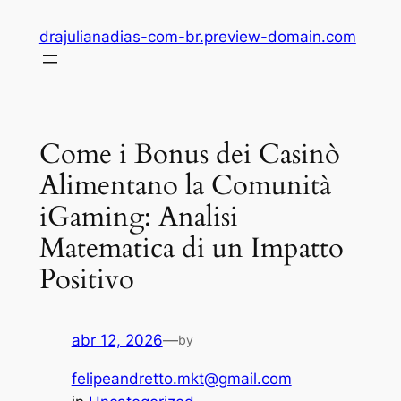
drajulianadias-com-br.preview-domain.com
Come i Bonus dei Casinò
Alimentano la Comunità
iGaming: Analisi
Matematica di un Impatto
Positivo
abr 12, 2026
—
by
felipeandretto.mkt@gmail.com