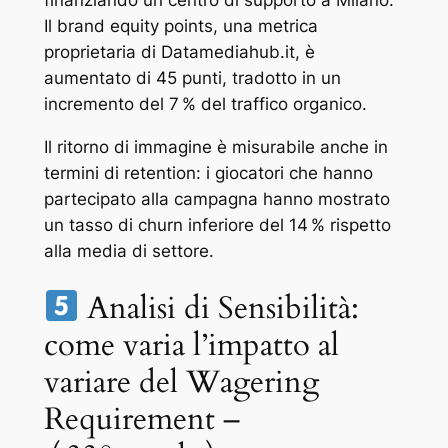
finanziando un centro di supporto a Milano.
Il brand equity points, una metrica
proprietaria di Datamediahub.it, è
aumentato di 45 punti, tradotto in un
incremento del 7 % del traffico organico.
Il ritorno di immagine è misurabile anche in
termini di retention: i giocatori che hanno
partecipato alla campagna hanno mostrato
un tasso di churn inferiore del 14 % rispetto
alla media di settore.
Analisi di Sensibilità:
come varia l’impatto al
variare del Wagering
Requirement –