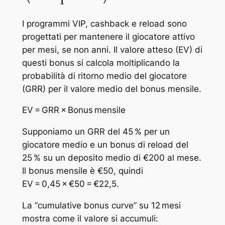
I programmi VIP, cashback e reload sono
progettati per mantenere il giocatore attivo
per mesi, se non anni. Il valore atteso (EV) di
questi bonus si calcola moltiplicando la
probabilità di ritorno medio del giocatore
(GRR) per il valore medio del bonus mensile.
EV = GRR × Bonus mensile
Supponiamo un GRR del 45 % per un
giocatore medio e un bonus di reload del
25 % su un deposito medio di €200 al mese.
Il bonus mensile è €50, quindi
EV = 0,45 × €50 = €22,5.
La “cumulative bonus curve” su 12 mesi
mostra come il valore si accumuli: