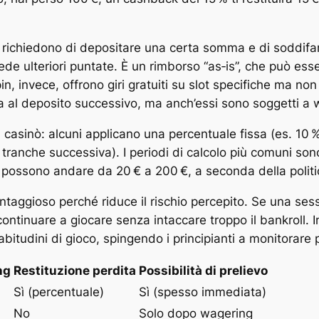
richiedono di depositare una certa somma e di soddifare
ede ulteriori puntate. È un rimborso “as‑is”, che può esse
in, invece, offrono giri gratuiti su slot specifiche ma non 
a al deposito successivo, ma anch’essi sono soggetti a 
casinò: alcuni applicano una percentuale fissa (es. 10 % s
a tranche successiva). I periodi di calcolo più comuni son
mi possono andare da 20 € a 200 €, a seconda della politic
antaggioso perché riduce il rischio percepito. Se una ses
continuare a giocare senza intaccare troppo il bankroll. 
bitudini di gioco, spingendo i principianti a monitorare
ng
Restituzione perdita
Possibilità di prelievo
Sì (percentuale)
Sì (spesso immediata)
No
Solo dopo wagering