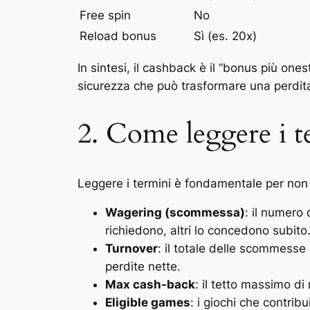
Free spin
No
Reload bonus
Sì (es. 20x)
In sintesi, il cashback è il “bonus più on
sicurezza che può trasformare una perdita 
2. Come leggere i t
Leggere i termini è fondamentale per non r
Wagering (scommessa)
: il numero 
richiedono, altri lo concedono subito
Turnover
: il totale delle scommesse 
perdite nette.
Max cash‑back
: il tetto massimo di
Eligible games
: i giochi che contrib