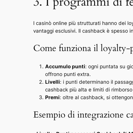
3. I programmi di fe
I casinò online più strutturati hanno dei l
vantaggi esclusivi. Il cashback è spesso i
Come funziona il loyalty
Accumulo punti
: ogni puntata su gio
offrono punti extra.
Livelli
: i punti determinano il passag
cashback più alta e limiti di rimborso
Premi
: oltre al cashback, si ottengon
Esempio di integrazione c