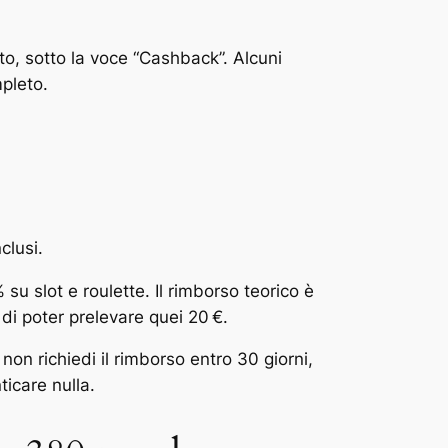
to, sotto la voce “Cashback”. Alcuni
pleto.
clusi.
 slot e roulette. Il rimborso teorico è
di poter prelevare quei 20 €.
on richiedi il rimborso entro 30 giorni,
ticare nulla.