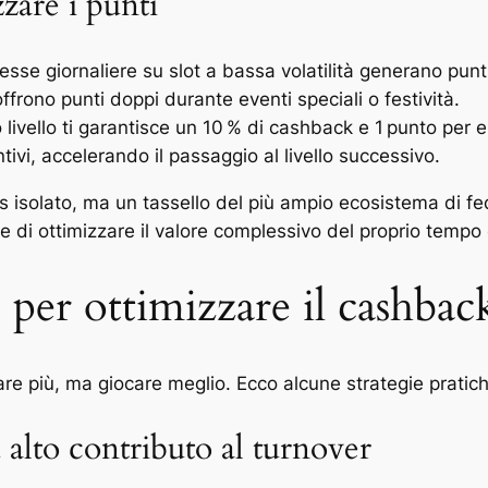
zare i punti
sse giornaliere su slot a bassa volatilità generano punti 
offrono punti doppi durante eventi speciali o festività.
uo livello ti garantisce un 10 % di cashback e 1 punto per e
ivi, accelerando il passaggio al livello successivo.
s isolato, ma un tassello del più ampio ecosistema di fe
e di ottimizzare il valore complessivo del proprio tempo 
o per ottimizzare il cashbac
re più, ma giocare meglio. Ecco alcune strategie pratiche
ù alto contributo al turnover