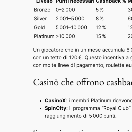
Livello
Punti necessari
Cashback %
M
Bronze
0–2 000
5 %
3
Silver
2 001–5 000
8 %
6
Gold
5 001–10 000
12 %
1
Platinum
>10 000
15 %
2
Un giocatore che in un mese accumula 6 00
con un tetto di 120 €. Questo incentiva a g
con molte linee di pagamento, roulette eur
Casinò che offrono cashba
CasinoX
: i membri Platinum ricevono
SpinCity
: il programma “Royal Club”
raggiungimento di 5 000 punti.