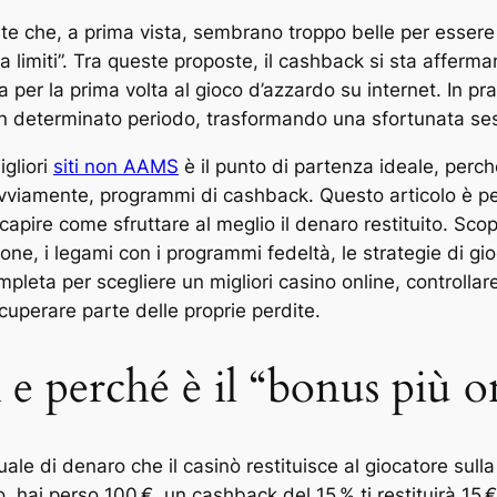
rte che, a prima vista, sembrano troppo belle per essere 
enza limiti”. Tra queste proposte, il cashback si sta affe
a per la prima volta al gioco d’azzardo su internet. In pra
un determinato periodo, trasformando una sfortunata ses
gliori
siti non AAMS
è il punto di partenza ideale, perché
ovviamente, programmi di cashback. Questo articolo è p
pire come sfruttare al meglio il denaro restituito. Scop
ne, i legami con i programmi fedeltà, le strategie di gioc
leta per scegliere un migliori casino online, controllare 
cuperare parte delle proprie perdite.
 e perché è il “bonus più o
e di denaro che il casinò restituisce al giocatore sulla 
 hai perso 100 €, un cashback del 15 % ti restituirà 15 €