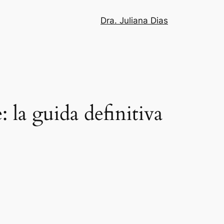
Dra. Juliana Dias
la guida definitiva