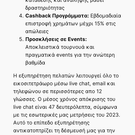
δραστηριότητας
Cashback Προγράμματα:
Εβδομαδιαία
επιστροφή χρημάτων μέχρι 15% στις
απώλειες
Προσκλήσεις σε Events:
Αποκλειστικά τουρνουά και
πραγματικά events για την ανώτερη
βαθμίδα
Η εξυπηρέτηση πελατών λειτουργεί όλο το
εικοσιτετράωρο μέσω live chat, email και
τηλεφώνου σε περισσότερες απο 12
γλώσσες. Ο μέσος χρόνος απόκρισης του
live chat είναι 47 δευτερόλεπτα, σύμφωνα
με τις εσωτερικές μας μετρήσεις του 2023.
Αυτό το επίπεδο εξυπηρέτησης
αντικατοπτρίζει τη δέσμευσή μας για την