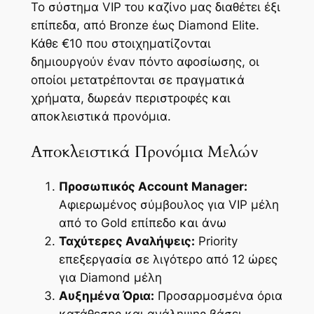
Το σύστημα VIP του καζίνο μας διαθέτει έξι
επίπεδα, από Bronze έως Diamond Elite.
Κάθε €10 που στοιχηματίζονται
δημιουργούν έναν πόντο αφοσίωσης, οι
οποίοι μετατρέπονται σε πραγματικά
χρήματα, δωρεάν περιστροφές και
αποκλειστικά προνόμια.
Αποκλειστικά Προνόμια Μελών
Προσωπικός Account Manager:
Αφιερωμένος σύμβουλος για VIP μέλη
από το Gold επίπεδο και άνω
Ταχύτερες Αναλήψεις:
Priority
επεξεργασία σε λιγότερο από 12 ώρες
για Diamond μέλη
Αυξημένα Όρια:
Προσαρμοσμένα όρια
κατάθεσης και ανάληψης βάσει