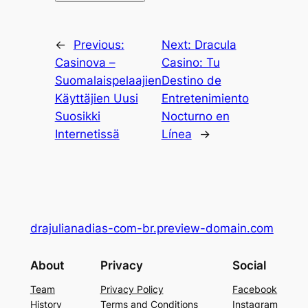
←
Previous:
Next:
Dracula
Casinova –
Casino: Tu
Suomalaispelaajien
Destino de
Käyttäjien Uusi
Entretenimiento
Suosikki
Nocturno en
Internetissä
Línea
→
drajulianadias-com-br.preview-domain.com
About
Privacy
Social
Team
Privacy Policy
Facebook
History
Terms and Conditions
Instagram