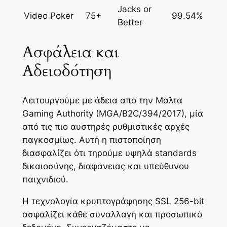
Jacks or
Video Poker
75+
99.54%
Better
Ασφάλεια και
Αδειοδότηση
Λειτουργούμε με άδεια από την Μάλτα
Gaming Authority (MGA/B2C/394/2017), μία
από τις πιο αυστηρές ρυθμιστικές αρχές
παγκοσμίως. Αυτή η πιστοποίηση
διασφαλίζει ότι τηρούμε υψηλά standards
δικαιοσύνης, διαφάνειας και υπεύθυνου
παιχνιδιού.
Η τεχνολογία κρυπτογράφησης SSL 256-bit
ασφαλίζει κάθε συναλλαγή και προσωπικό