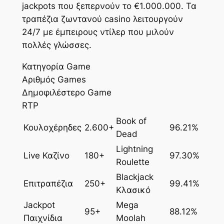
jackpots που ξεπερνούν το €1.000.000. Τα
τραπέζια ζωντανού casino λειτουργούν
24/7 με έμπειρους ντίλερ που μιλούν
πολλές γλώσσες.
Κατηγορία Game
Αριθμός Games
Δημοφιλέστερο Game
RTP
Book of
Κουλοχέρηδες
2.600+
96.21%
Dead
Lightning
Live Καζίνο
180+
97.30%
Roulette
Blackjack
Επιτραπέζια
250+
99.41%
Κλασικό
Jackpot
Mega
95+
88.12%
Παιχνίδια
Moolah