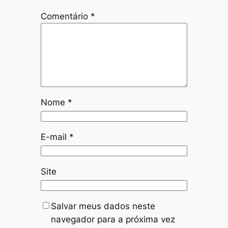
Comentário
*
Nome
*
E-mail
*
Site
Salvar meus dados neste
navegador para a próxima vez