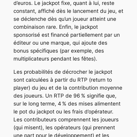
d’euros. Le jackpot fixe, quant à lui, reste
constant, affiché dès le lancement du jeu, et
se déclenche dès qu’un joueur atteint une
combinaison rare. Enfin, le jackpot
sponsorisé est financé partiellement par un
éditeur ou une marque, qui ajoute des
bonus spécifiques (par exemple, des
multiplicateurs pendant les fêtes).
Les probabilités de décrocher le jackpot
sont calculées à partir du RTP (return to
player) du jeu et de la contribution moyenne
des joueurs. Un RTP de 96 % signifie que,
sur le long terme, 4 % des mises alimentent
le pot du jackpot ou les frais d’opérateur.
Les contributeurs comprennent les joueurs
(qui misent), les opérateurs (qui prennent
une part pour le développement) et les