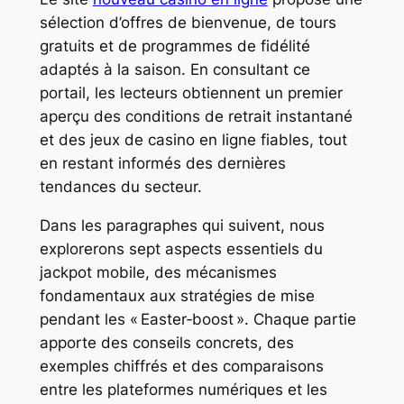
sélection d’offres de bienvenue, de tours
gratuits et de programmes de fidélité
adaptés à la saison. En consultant ce
portail, les lecteurs obtiennent un premier
aperçu des conditions de retrait instantané
et des jeux de casino en ligne fiables, tout
en restant informés des dernières
tendances du secteur.
Dans les paragraphes qui suivent, nous
explorerons sept aspects essentiels du
jackpot mobile, des mécanismes
fondamentaux aux stratégies de mise
pendant les « Easter‑boost ». Chaque partie
apporte des conseils concrets, des
exemples chiffrés et des comparaisons
entre les plateformes numériques et les