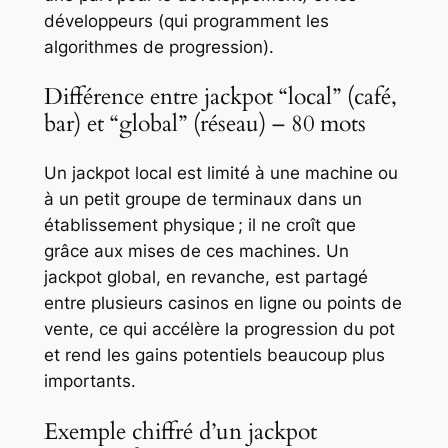
développeurs (qui programment les
algorithmes de progression).
Différence entre jackpot “local” (café,
bar) et “global” (réseau) – 80 mots
Un jackpot local est limité à une machine ou
à un petit groupe de terminaux dans un
établissement physique ; il ne croît que
grâce aux mises de ces machines. Un
jackpot global, en revanche, est partagé
entre plusieurs casinos en ligne ou points de
vente, ce qui accélère la progression du pot
et rend les gains potentiels beaucoup plus
importants.
Exemple chiffré d’un jackpot