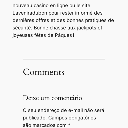
nouveau casino en ligne ou le site
Laveniradubon pour rester informé des
dernières offres et des bonnes pratiques de
sécurité. Bonne chasse aux jackpots et
joyeuses fêtes de Pâques !
Comments
Deixe um comentário
O seu endereço de e-mail não será
publicado.
Campos obrigatórios
são marcados com
*