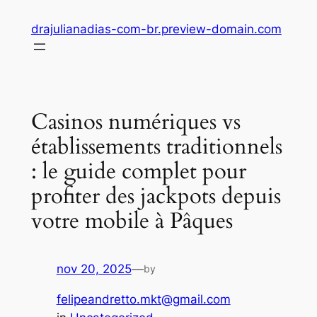
drajulianadias-com-br.preview-domain.com
Casinos numériques vs
établissements traditionnels
: le guide complet pour
profiter des jackpots depuis
votre mobile à Pâques
nov 20, 2025
—
by
felipeandretto.mkt@gmail.com