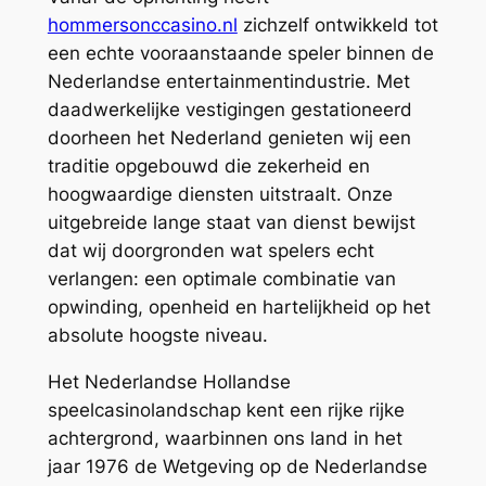
hommersonccasino.nl
zichzelf ontwikkeld tot
een echte vooraanstaande speler binnen de
Nederlandse entertainmentindustrie. Met
daadwerkelijke vestigingen gestationeerd
doorheen het Nederland genieten wij een
traditie opgebouwd die zekerheid en
hoogwaardige diensten uitstraalt. Onze
uitgebreide lange staat van dienst bewijst
dat wij doorgronden wat spelers echt
verlangen: een optimale combinatie van
opwinding, openheid en hartelijkheid op het
absolute hoogste niveau.
Het Nederlandse Hollandse
speelcasinolandschap kent een rijke rijke
achtergrond, waarbinnen ons land in het
jaar 1976 de Wetgeving op de Nederlandse