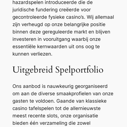
hazardspelen introduceerde die de
juridische fundering creëerde voor
gecontroleerde fysieke casino’s. Wij allemaal
zijn verheugd op onze belangrijke positie
binnen deze gereguleerde markt en blijven
investeren in vooruitgang waarbij onze
essentiële kernwaarden uit ons oog te
kunnen verliezen.
Uitgebreid Spelportfolio
Ons aanbod is nauwkeurig georganiseerd
om aan de diverse smaakprofielen van onze
gasten te voldoen. Gaande van klassieke
casino tafelspelen tot de allernieuwste
meest recente slots, onze organisatie
bieden één verzameling die zowel