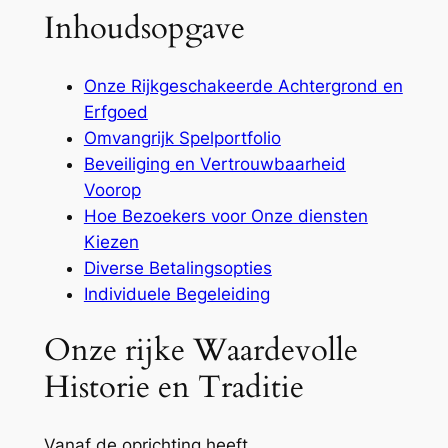
Inhoudsopgave
Onze Rijkgeschakeerde Achtergrond en
Erfgoed
Omvangrijk Spelportfolio
Beveiliging en Vertrouwbaarheid
Voorop
Hoe Bezoekers voor Onze diensten
Kiezen
Diverse Betalingsopties
Individuele Begeleiding
Onze rijke Waardevolle
Historie en Traditie
Vanaf de oprichting heeft