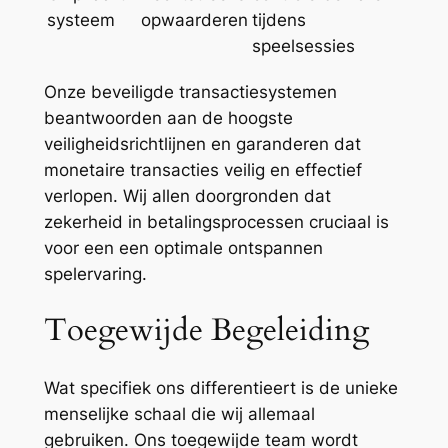
systeem
opwaarderen
tijdens
speelsessies
Onze beveiligde transactiesystemen
beantwoorden aan de hoogste
veiligheidsrichtlijnen en garanderen dat
monetaire transacties veilig en effectief
verlopen. Wij allen doorgronden dat
zekerheid in betalingsprocessen cruciaal is
voor een een optimale ontspannen
spelervaring.
Toegewijde Begeleiding
Wat specifiek ons differentieert is de unieke
menselijke schaal die wij allemaal
gebruiken. Ons toegewijde team wordt