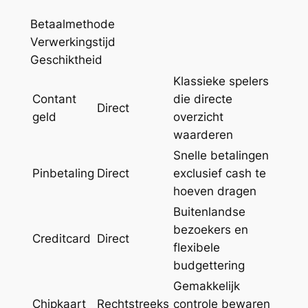
Betaalmethode
Verwerkingstijd
Geschiktheid
Klassieke spelers
Contant
die directe
Direct
geld
overzicht
waarderen
Snelle betalingen
Pinbetaling
Direct
exclusief cash te
hoeven dragen
Buitenlandse
bezoekers en
Creditcard
Direct
flexibele
budgettering
Gemakkelijk
Chipkaart
Rechtstreeks
controle bewaren