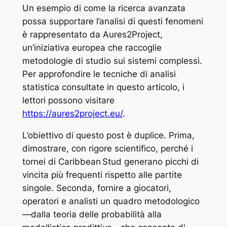
Un esempio di come la ricerca avanzata
possa supportare l’analisi di questi fenomeni
è rappresentato da Aures2Project,
un’iniziativa europea che raccoglie
metodologie di studio sui sistemi complessi.
Per approfondire le tecniche di analisi
statistica consultate in questo articolo, i
lettori possono visitare
https://aures2project.eu/
.
L’obiettivo di questo post è duplice. Prima,
dimostrare, con rigore scientifico, perché i
tornei di Caribbean Stud generano picchi di
vincita più frequenti rispetto alle partite
singole. Seconda, fornire a giocatori,
operatori e analisti un quadro metodologico
—dalla teoria delle probabilità alla