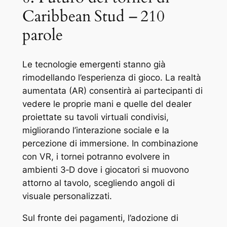
Caribbean Stud – 210
parole
Le tecnologie emergenti stanno già
rimodellando l’esperienza di gioco. La realtà
aumentata (AR) consentirà ai partecipanti di
vedere le proprie mani e quelle del dealer
proiettate su tavoli virtuali condivisi,
migliorando l’interazione sociale e la
percezione di immersione. In combinazione
con VR, i tornei potranno evolvere in
ambienti 3‑D dove i giocatori si muovono
attorno al tavolo, scegliendo angoli di
visuale personalizzati.
Sul fronte dei pagamenti, l’adozione di