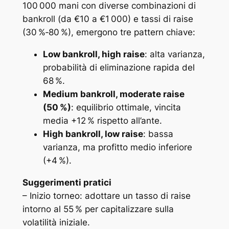
100 000 mani con diverse combinazioni di
bankroll (da €10 a €1 000) e tassi di raise
(30 %‑80 %), emergono tre pattern chiave:
Low bankroll, high raise
: alta varianza,
probabilità di eliminazione rapida del
68 %.
Medium bankroll, moderate raise
(50 %)
: equilibrio ottimale, vincita
media +12 % rispetto all’ante.
High bankroll, low raise
: bassa
varianza, ma profitto medio inferiore
(+4 %).
Suggerimenti pratici
– Inizio torneo: adottare un tasso di raise
intorno al 55 % per capitalizzare sulla
volatilità iniziale.