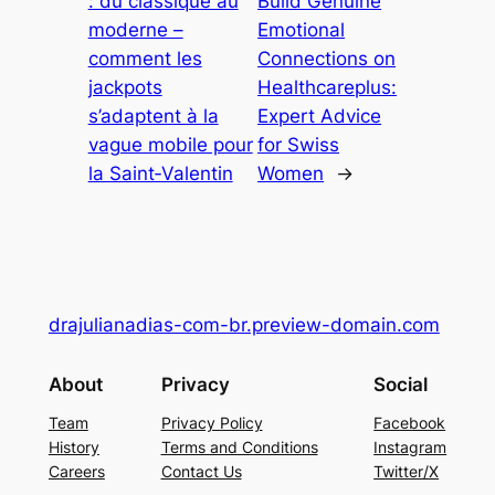
: du classique au
Build Genuine
moderne –
Emotional
comment les
Connections on
jackpots
Healthcareplus:
s’adaptent à la
Expert Advice
vague mobile pour
for Swiss
la Saint‑Valentin
Women
→
drajulianadias-com-br.preview-domain.com
About
Privacy
Social
Team
Privacy Policy
Facebook
History
Terms and Conditions
Instagram
Careers
Contact Us
Twitter/X