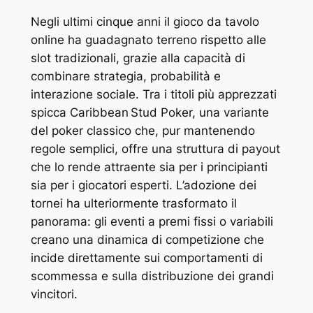
Negli ultimi cinque anni il gioco da tavolo
online ha guadagnato terreno rispetto alle
slot tradizionali, grazie alla capacità di
combinare strategia, probabilità e
interazione sociale. Tra i titoli più apprezzati
spicca Caribbean Stud Poker, una variante
del poker classico che, pur mantenendo
regole semplici, offre una struttura di payout
che lo rende attraente sia per i principianti
sia per i giocatori esperti. L’adozione dei
tornei ha ulteriormente trasformato il
panorama: gli eventi a premi fissi o variabili
creano una dinamica di competizione che
incide direttamente sui comportamenti di
scommessa e sulla distribuzione dei grandi
vincitori.