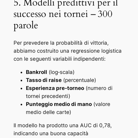
5. Modelli predittivi per il
successo nei tornei – 300
parole
Per prevedere la probabilità di vittoria,
abbiamo costruito una regressione logistica
con le seguenti variabili indipendenti:
Bankroll
(log‑scala)
Tasso di raise
(percentuale)
Esperienza pre‑torneo
(numero di
tornei precedenti)
Punteggio medio di mano
(valore
medio delle carte)
Il modello ha prodotto una AUC di 0,78,
indicando una buona capacità