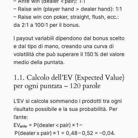
– Ante win (dealer < pair): 1:1
– Raise win (player hand > dealer hand): 1:1
– Raise win con poker, straight, flush, ecc.:
da 2:1 a 100:1 per il bonus.
I payout variabili dipendono dal bonus scelto
e dal tipo di mano, creando una curva di
volatilità che può superare il 150 % del valore
medio della puntata.
1.1. Calcolo dell’EV (Expected Value)
per ogni puntata – 120 parole
L’EV si calcola sommando i prodotti tra ogni
risultato possibile e la sua probabilità. Per
l’ante:
EVₐₙₜₑ = P(dealer < pair) × 1 –
P(dealer ≥ pair) × 1 = 0,48 – 0,52 = –0,04.