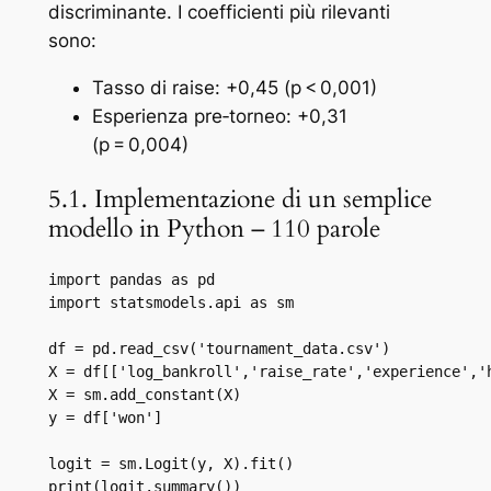
discriminante. I coefficienti più rilevanti
sono:
Tasso di raise: +0,45 (p < 0,001)
Esperienza pre‑torneo: +0,31
(p = 0,004)
5.1. Implementazione di un semplice
modello in Python – 110 parole
import pandas as pd

import statsmodels.api as sm

df = pd.read_csv('tournament_data.csv')

X = df[['log_bankroll','raise_rate','experience','h
X = sm.add_constant(X)

y = df['won']

logit = sm.Logit(y, X).fit()
