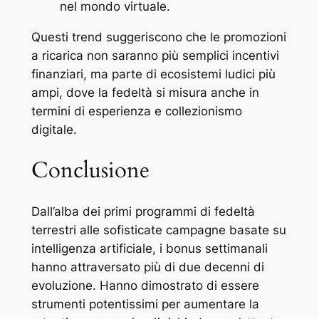
nel mondo virtuale.
Questi trend suggeriscono che le promozioni
a ricarica non saranno più semplici incentivi
finanziari, ma parte di ecosistemi ludici più
ampi, dove la fedeltà si misura anche in
termini di esperienza e collezionismo
digitale.
Conclusione
Dall’alba dei primi programmi di fedeltà
terrestri alle sofisticate campagne basate su
intelligenza artificiale, i bonus settimanali
hanno attraversato più di due decenni di
evoluzione. Hanno dimostrato di essere
strumenti potentissimi per aumentare la