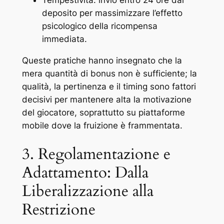
Tempestività: invio entro 24 ore dal
deposito per massimizzare l’effetto
psicologico della ricompensa
immediata.
Queste pratiche hanno insegnato che la
mera quantità di bonus non è sufficiente; la
qualità, la pertinenza e il timing sono fattori
decisivi per mantenere alta la motivazione
del giocatore, soprattutto su piattaforme
mobile dove la fruizione è frammentata.
3. Regolamentazione e
Adattamento: Dalla
Liberalizzazione alla
Restrizione