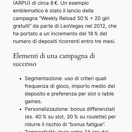
(ARPU) di circa 8 €. Un esempio
emblematico è stato il lancio della
campagna “Weekly Reload 50 % + 20 giri
gratuiti” da parte di LeoVegas nel 2012, che
ha portato a un incremento del 18 % del
numero di depositi ricorrenti entro tre mesi.
Elementi di una campagna di
successo
Segmentazione: uso di criteri quali
frequenza di gioco, importo medio del
deposito e preferenza per slot o table
games.
Personalizzazione: bonus differenziati
(es. 40 % su slot, 30 % su roulette) per
ridurre il rischio di “bonus fatigue”.