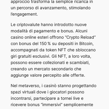
approccio trasforma la semplice ricarica in
un percorso di avanzamento, stimolando
l’engagement.
Le criptovalute hanno introdotto nuove
modalità di pagamento e bonus. Alcuni
casino online esteri offrono “Crypto Reload”
con bonus del 150 % su depositi in Bitcoin,
accompagnati da token NFT che sbloccano
giri gratuiti esclusivi. Gli NFT, a loro volta,
possono essere collezionati e scambiati,
creando un mercato secondario che
aggiunge valore percepito alle offerte.
Nel metaverso, i casinò stanno progettando
spazi virtuali dove i giocatori possono
incontrarsi, partecipare a tornei live e
ricevere bonus “immersivi” semplicemente