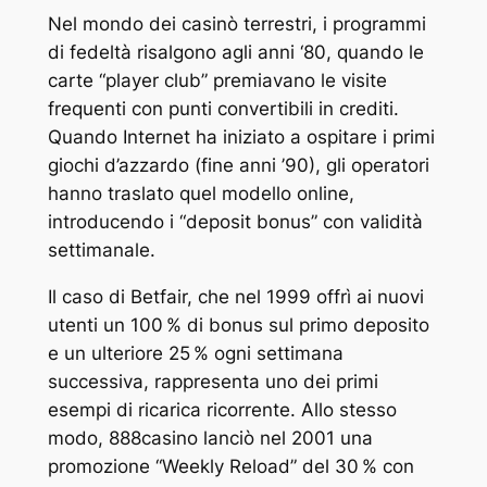
Nel mondo dei casinò terrestri, i programmi
di fedeltà risalgono agli anni ‘80, quando le
carte “player club” premiavano le visite
frequenti con punti convertibili in crediti.
Quando Internet ha iniziato a ospitare i primi
giochi d’azzardo (fine anni ’90), gli operatori
hanno traslato quel modello online,
introducendo i “deposit bonus” con validità
settimanale.
Il caso di Betfair, che nel 1999 offrì ai nuovi
utenti un 100 % di bonus sul primo deposito
e un ulteriore 25 % ogni settimana
successiva, rappresenta uno dei primi
esempi di ricarica ricorrente. Allo stesso
modo, 888casino lanciò nel 2001 una
promozione “Weekly Reload” del 30 % con