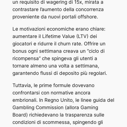
un requisito di wagering di 15x, mirata a
contrastare l’aumento della concorrenza
proveniente da nuovi portali offshore.
Le motivazioni economiche erano chiare:
aumentare il Lifetime Value (LTV) dei
giocatori e ridurre il churn rate. Offrire un
bonus ogni settimana creava un “ciclo di
ricompensa” che spingeva gli utenti a
tornare almeno una volta a settimana,
garantendo flussi di deposito più regolari.
Tuttavia, le prime formule dovevano
confrontarsi con normative ancora
embrionali. In Regno Unito, le linee guida del
Gambling Commission (allora Gaming
Board) richiedevano la trasparenza sulle
condizioni di scommessa, spingendo gli