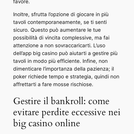
favore.
Inoltre, sfrutta l’opzione di giocare in più
tavoli contemporaneamente, se ti senti
sicuro. Questo può aumentare le tue
possibilità di vincita complessive, ma fai
attenzione a non sovraccaricarti. L’uso
dell’app big casino può aiutarti a gestire più
tavoli in modo più efficiente. Infine, non
dimenticare l’importanza della pazienza; il
poker richiede tempo e strategia, quindi non
affrettarti a fare mosse rischiose.
Gestire il bankroll: come
evitare perdite eccessive nei
big casino online