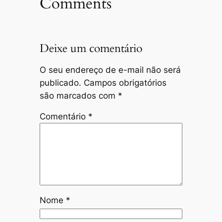
Comments
Deixe um comentário
O seu endereço de e-mail não será
publicado.
Campos obrigatórios
são marcados com
*
Comentário
*
Nome
*