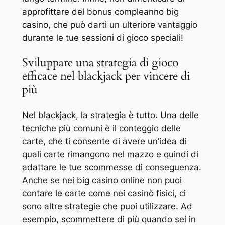
approfittare del bonus compleanno big
casino, che può darti un ulteriore vantaggio
durante le tue sessioni di gioco speciali!
Sviluppare una strategia di gioco
efficace nel blackjack per vincere di
più
Nel blackjack, la strategia è tutto. Una delle
tecniche più comuni è il conteggio delle
carte, che ti consente di avere un’idea di
quali carte rimangono nel mazzo e quindi di
adattare le tue scommesse di conseguenza.
Anche se nei big casino online non puoi
contare le carte come nei casinò fisici, ci
sono altre strategie che puoi utilizzare. Ad
esempio, scommettere di più quando sei in