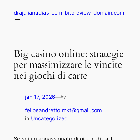
drajulianadias-com-br.preview-domain.com
Big casino online: strategie
per massimizzare le vincite
nei giochi di carte
jan 17, 2026
—
by
felipeandretto.mkt@gmail.com
in
Uncategorized
Se sei un appassionato di giochi di carte,