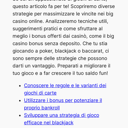
questo articolo fa per te! Scopriremo diverse
strategie per massimizzare le vincite nei big
casino online. Analizzeremo tecniche utili,
suggerimenti pratici e come sfruttare al
meglio i bonus offerti dai casinò, come il big
casino bonus senza deposito. Che tu stia
giocando a poker, blackjack o baccarat, ci
sono sempre delle strategie che possono
darti un vantaggio. Preparati a migliorare il
tuo gioco e a far crescere il tuo saldo fun!
Conoscere le regole e le varianti dei
giochi di carte
Utilizzare i bonus per potenziare il
proprio bankroll
Sviluppare una strategia di gioco
efficace nel blackjack