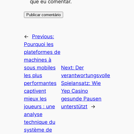
que eu comentar.
←
Previous:
Pourquoi les
plateformes de
machines à
sous mobiles
Next:
Der
les plus
verantwortungsvolle
performantes
Spielansatz: Wie
captivent
Yep Casino
mieux les
gesunde Pausen
joueurs : une
unterstützt
→
analyse
technique du
système de