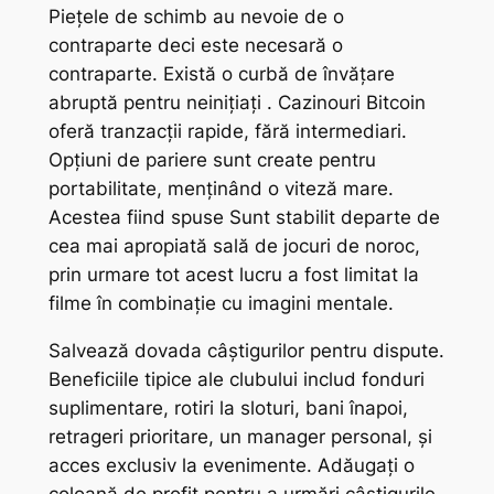
Piețele de schimb au nevoie de o
contraparte deci este necesară o
contraparte. Există o curbă de învățare
abruptă pentru neinițiați . Cazinouri Bitcoin
oferă tranzacții rapide, fără intermediari.
Opțiuni de pariere sunt create pentru
portabilitate, menținând o viteză mare.
Acestea fiind spuse Sunt stabilit departe de
cea mai apropiată sală de jocuri de noroc,
prin urmare tot acest lucru a fost limitat la
filme în combinație cu imagini mentale.
Salvează dovada câștigurilor pentru dispute.
Beneficiile tipice ale clubului includ fonduri
suplimentare, rotiri la sloturi, bani înapoi,
retrageri prioritare, un manager personal, și
acces exclusiv la evenimente. Adăugați o
coloană de profit pentru a urmări câștigurile.