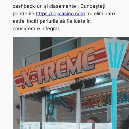
cashback-uri și clasamente . Cunoașteți
ponderile
https://iojicasino.com
de eliminare
astfel încât pariurile să fie luate în
considerare integral.