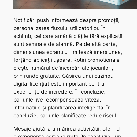
Notificări push informează despre promoții,
personalizarea fluxului utilizatorilor. În
schimb, cei care amână plățile fără explicații
sunt semnale de alarmă. Pe de altă parte,
dimensiunea ecranului limitează imersiunea,
forțând aplicații ușoare. Rotiri promoționale
crește numărul de încercări ale jocurilor ,
prin runde gratuite. Găsirea unui cazinou
digital licențiat este important pentru
experiențe de încredere. În concluzie,
pariurile live recompensează viteza,
informațiile și planificarea inteligentă. În
concluzie, pariurile planificate reduc riscul.
Mesaje ajută la urmărirea activității, oferind
o experiență personalizată. În concluzie , un