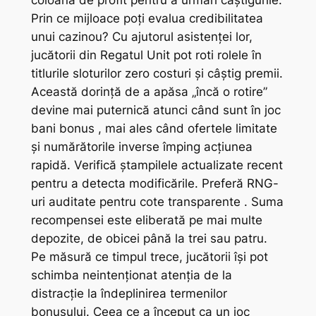
Prin ce mijloace poți evalua credibilitatea
unui cazinou? Cu ajutorul asistenței lor,
jucătorii din Regatul Unit pot roti rolele în
titlurile sloturilor zero costuri și câștig premii.
Această dorință de a apăsa „încă o rotire”
devine mai puternică atunci când sunt în joc
bani bonus , mai ales când ofertele limitate
și numărătorile inverse împing acțiunea
rapidă. Verifică ștampilele actualizate recent
pentru a detecta modificările. Preferă RNG-
uri auditate pentru cote transparente . Suma
recompensei este eliberată pe mai multe
depozite, de obicei până la trei sau patru.
Pe măsură ce timpul trece, jucătorii își pot
schimba neintenționat atenția de la
distracție la îndeplinirea termenilor
bonusului. Ceea ce a început ca un joc