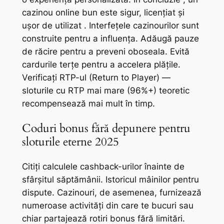
cazinou online bun este sigur, licențiat și
ușor de utilizat . Interfețele cazinourilor sunt
construite pentru a influența. Adăugă pauze
de răcire pentru a preveni oboseala. Evită
cardurile terțe pentru a accelera plățile.
Verificați RTP-ul (Return to Player) —
sloturile cu RTP mai mare (96%+) teoretic
recompensează mai mult în timp.
Coduri bonus fără depunere pentru
sloturile eterne 2025
Citiți calculele cashback-urilor înainte de
sfârșitul săptămânii. Istoricul mâinilor pentru
dispute. Cazinouri, de asemenea, furnizează
numeroase activități din care te bucuri sau
chiar partajează rotiri bonus fără limitări.