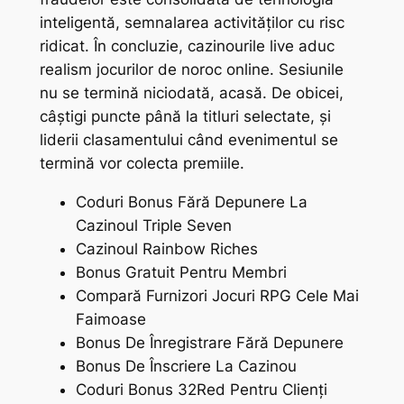
inteligentă, semnalarea activităților cu risc
ridicat. În concluzie, cazinourile live aduc
realism jocurilor de noroc online. Sesiunile
nu se termină niciodată, acasă. De obicei,
câștigi puncte până la titluri selectate, și
liderii clasamentului când evenimentul se
termină vor colecta premiile.
Coduri Bonus Fără Depunere La
Cazinoul Triple Seven
Cazinoul Rainbow Riches
Bonus Gratuit Pentru Membri
Compară Furnizori Jocuri RPG Cele Mai
Faimoase
Bonus De Înregistrare Fără Depunere
Bonus De Înscriere La Cazinou
Coduri Bonus 32Red Pentru Clienți