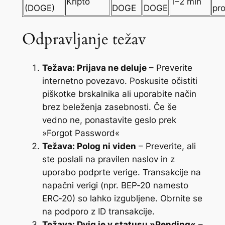
Kripto
1–2 min
(DOGE)
DOGE
DOGE
pro
Odpravljanje težav
Težava: Prijava ne deluje
– Preverite
internetno povezavo. Poskusite očistiti
piškotke brskalnika ali uporabite način
brez beleženja zasebnosti. Če še
vedno ne, ponastavite geslo prek
»Forgot Password«
Težava: Polog ni viden
– Preverite, ali
ste poslali na pravilen naslov in z
uporabo podprte verige. Transakcije na
napačni verigi (npr. BEP‑20 namesto
ERC‑20) so lahko izgubljene. Obrnite se
na podporo z ID transakcije.
Težava: Dvig je v statusu »Pending«
–