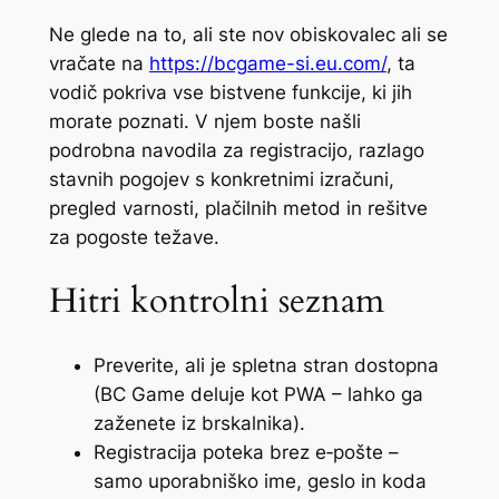
Ne glede na to, ali ste nov obiskovalec ali se
vračate na
https://bcgame-si.eu.com/
, ta
vodič pokriva vse bistvene funkcije, ki jih
morate poznati. V njem boste našli
podrobna navodila za registracijo, razlago
stavnih pogojev s konkretnimi izračuni,
pregled varnosti, plačilnih metod in rešitve
za pogoste težave.
Hitri kontrolni seznam
Preverite, ali je spletna stran dostopna
(BC Game deluje kot PWA – lahko ga
zaženete iz brskalnika).
Registracija poteka brez e‑pošte –
samo uporabniško ime, geslo in koda