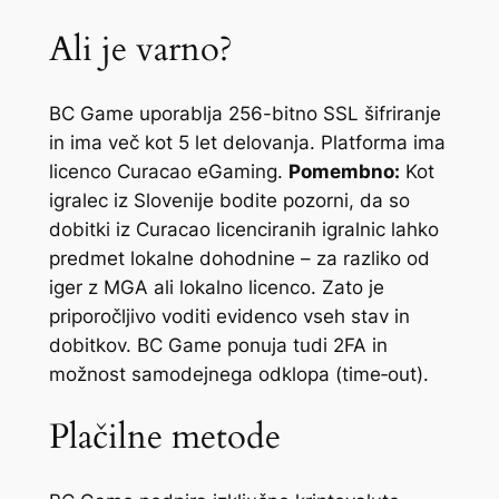
Ali je varno?
BC Game uporablja 256-bitno SSL šifriranje
in ima več kot 5 let delovanja. Platforma ima
licenco Curacao eGaming.
Pomembno:
Kot
igralec iz Slovenije bodite pozorni, da so
dobitki iz Curacao licenciranih igralnic lahko
predmet lokalne dohodnine – za razliko od
iger z MGA ali lokalno licenco. Zato je
priporočljivo voditi evidenco vseh stav in
dobitkov. BC Game ponuja tudi 2FA in
možnost samodejnega odklopa (time‑out).
Plačilne metode