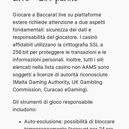
Giocare a Baccarat live su piattaforme
estere richiede attenzione a due aspetti
fondamentali: sicurezza dei dati e
responsabilità del giocatore. I casinò
affidabili utilizzano la crittografia SSL a
256 bit per proteggere le transazioni e le
informazioni personali. Inoltre, tutti i siti
elencati nella lista casino non AAMS sono
soggetti a licenze di autorità riconosciute
(Malta Gaming Authority, UK Gambling
Commission, Curacao eGaming).
Gli strumenti di gioco responsabile
includono:
Auto‑esclusione: possibilità di bloccare