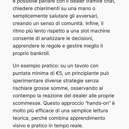
è possibile parlare con il dealer tramite chat,
chiedere chiarimenti su una mano o
semplicemente salutare gli avversari,
creando un senso di comunità. Infine, il
ritmo più lento rispetto a una slot machine
consente di analizzare le decisioni,
apprendere le regole e gestire meglio il
proprio bankroll.
Un esempio pratico: su un tavolo con
puntata minima di €5, un principiante può
sperimentare diverse strategie senza
rischiare grosse somme, osservando al
contempo la reazione del dealer alle proprie
scommesse. Questo approccio “hands‑on” è
molto più efficace di una semplice lettura
teorica, perché combina apprendimento
visivo e pratico in tempo reale.