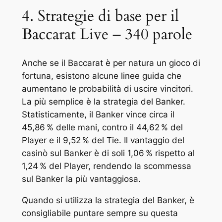
4. Strategie di base per il
Baccarat Live – 340 parole
Anche se il Baccarat è per natura un gioco di
fortuna, esistono alcune linee guida che
aumentano le probabilità di uscire vincitori.
La più semplice è la strategia del Banker.
Statisticamente, il Banker vince circa il
45,86 % delle mani, contro il 44,62 % del
Player e il 9,52 % del Tie. Il vantaggio del
casinò sul Banker è di soli 1,06 % rispetto al
1,24 % del Player, rendendo la scommessa
sul Banker la più vantaggiosa.
Quando si utilizza la strategia del Banker, è
consigliabile puntare sempre su questa