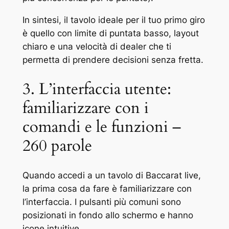
In sintesi, il tavolo ideale per il tuo primo giro
è quello con limite di puntata basso, layout
chiaro e una velocità di dealer che ti
permetta di prendere decisioni senza fretta.
3. L’interfaccia utente:
familiarizzare con i
comandi e le funzioni –
260 parole
Quando accedi a un tavolo di Baccarat live,
la prima cosa da fare è familiarizzare con
l’interfaccia. I pulsanti più comuni sono
posizionati in fondo allo schermo e hanno
icone intuitive.