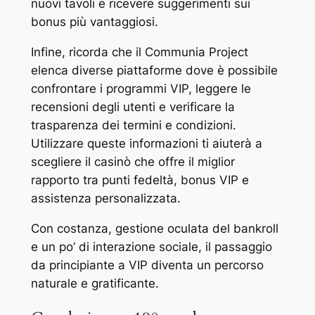
nuovi tavoli e ricevere suggerimenti sui
bonus più vantaggiosi.
Infine, ricorda che il Communia Project
elenca diverse piattaforme dove è possibile
confrontare i programmi VIP, leggere le
recensioni degli utenti e verificare la
trasparenza dei termini e condizioni.
Utilizzare queste informazioni ti aiuterà a
scegliere il casinò che offre il miglior
rapporto tra punti fedeltà, bonus VIP e
assistenza personalizzata.
Con costanza, gestione oculata del bankroll
e un po’ di interazione sociale, il passaggio
da principiante a VIP diventa un percorso
naturale e gratificante.