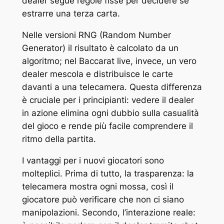
dealer segue regole fisse per decidere se
estrarre una terza carta.
Nelle versioni RNG (Random Number
Generator) il risultato è calcolato da un
algoritmo; nel Baccarat live, invece, un vero
dealer mescola e distribuisce le carte
davanti a una telecamera. Questa differenza
è cruciale per i principianti: vedere il dealer
in azione elimina ogni dubbio sulla casualità
del gioco e rende più facile comprendere il
ritmo della partita.
I vantaggi per i nuovi giocatori sono
molteplici. Prima di tutto, la trasparenza: la
telecamera mostra ogni mossa, così il
giocatore può verificare che non ci siano
manipolazioni. Secondo, l’interazione reale: