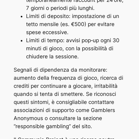
temporaneamente l’account per 24 ore,
7 giorni o periodi più lunghi.
Limiti di deposito: impostazione di un
tetto mensile (es. €500) per evitare
spese eccessive.
Limiti di tempo: avvisi pop‑up ogni 30
minuti di gioco, con la possibilità di
chiudere la sessione.
Segnali di dipendenza da monitorare:
aumento della frequenza di gioco, ricerca di
crediti per continuare a giocare, irritabilità
quando si tenta di smettere. Se riconosci
questi sintomi, è consigliabile contattare
associazioni di supporto come Gamblers
Anonymous o consultare la sezione
“responsible gambling” del sito.