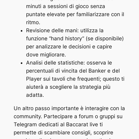
minuti a sessioni di gioco senza
puntate elevate per familiarizzare con il
ritmo.
Revisione delle mani: utilizza la
funzione “hand history” (se disponibile)
per analizzare le decisioni e capire
dove migliorare.
Analisi delle statistiche: osserva le
percentuali di vincita del Banker e del
Player sui tavoli che frequenti; questo ti
aiuterà a scegliere la strategia più
adatta.
Un altro passo importante è interagire con la
community. Partecipare a forum o gruppi su
Telegram dedicati al Baccarat live ti
permette di scambiare consigli, scoprire