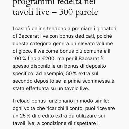
programmi fedeltà nei
tavoli live – 300 parole
I casinò online tendono a premiare i giocatori
di Baccarat live con bonus dedicati, poiché
questa categoria genera un elevato volume
di gioco. Il welcome bonus più comune è il
100 % fino a €200, ma per il Baccarat è
spesso disponibile un bonus di deposito
specifico: ad esempio, 50 % extra sul
secondo deposito se la prima scommessa è
stata effettuata su un tavolo live.
I reload bonus funzionano in modo simile:
ogni volta che ricarichi il conto, puoi ricevere
un 25 % di credito extra da utilizzare sui
tavoli live, a condizione di rispettare il