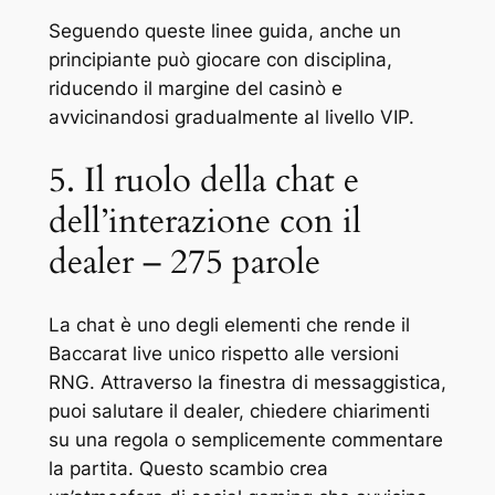
Seguendo queste linee guida, anche un
principiante può giocare con disciplina,
riducendo il margine del casinò e
avvicinandosi gradualmente al livello VIP.
5. Il ruolo della chat e
dell’interazione con il
dealer – 275 parole
La chat è uno degli elementi che rende il
Baccarat live unico rispetto alle versioni
RNG. Attraverso la finestra di messaggistica,
puoi salutare il dealer, chiedere chiarimenti
su una regola o semplicemente commentare
la partita. Questo scambio crea