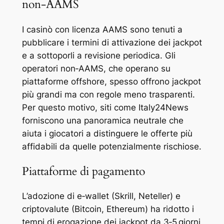
non‑AAMS
I casinò con licenza AAMS sono tenuti a
pubblicare i termini di attivazione dei jackpot
e a sottoporli a revisione periodica. Gli
operatori non‑AAMS, che operano su
piattaforme offshore, spesso offrono jackpot
più grandi ma con regole meno trasparenti.
Per questo motivo, siti come Italy24News
forniscono una panoramica neutrale che
aiuta i giocatori a distinguere le offerte più
affidabili da quelle potenzialmente rischiose.
Piattaforme di pagamento
L’adozione di e‑wallet (Skrill, Neteller) e
criptovalute (Bitcoin, Ethereum) ha ridotto i
tempi di erogazione dei jackpot da 3‑5 giorni