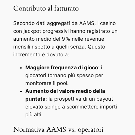
Contributo al fatturato
Secondo dati aggregati da AAMS, i casinò
con jackpot progressivi hanno registrato un
aumento medio del 9 % nelle revenue
mensili rispetto a quelli senza. Questo
incremento è dovuto a:
Maggiore frequenza di gioco
: i
giocatori tornano più spesso per
monitorare il pool.
Aumento del valore medio della
puntata
: la prospettiva di un payout
elevato spinge a scommettere importi
più alti.
Normativa AAMS vs. operatori