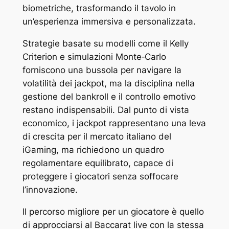
biometriche, trasformando il tavolo in
un’esperienza immersiva e personalizzata.
Strategie basate su modelli come il Kelly
Criterion e simulazioni Monte‑Carlo
forniscono una bussola per navigare la
volatilità dei jackpot, ma la disciplina nella
gestione del bankroll e il controllo emotivo
restano indispensabili. Dal punto di vista
economico, i jackpot rappresentano una leva
di crescita per il mercato italiano del
iGaming, ma richiedono un quadro
regolamentare equilibrato, capace di
proteggere i giocatori senza soffocare
l’innovazione.
Il percorso migliore per un giocatore è quello
di approcciarsi al Baccarat live con la stessa