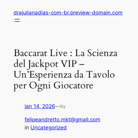
drajulianadias-com-br.preview-domain.com
Baccarat Live : La Scienza
del Jackpot VIP –
Un’Esperienza da Tavolo
per Ogni Giocatore
jan 14, 2026
—
by
felipeandretto.mkt@gmail.com
in
Uncategorized