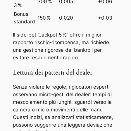
300 %
0,005
+0,06
3 %
Bonus
150 %
0,020
+0,03
standard
Il side‑bet “Jackpot 5 %” offre il miglior
rapporto rischio‑ricompensa, ma richiede
una gestione rigorosa del bankroll per
evitare l’esaurimento rapido.
Lettura dei pattern del dealer
Senza violare le regole, i giocatori esperti
osservano micro‑gesti del dealer: tempi di
mescolamento più lunghi, sguardi verso la
camera o micro‑movimenti delle mani.
Questi indizi, se analizzati statisticamente,
possono suggerire una leggera deviazione