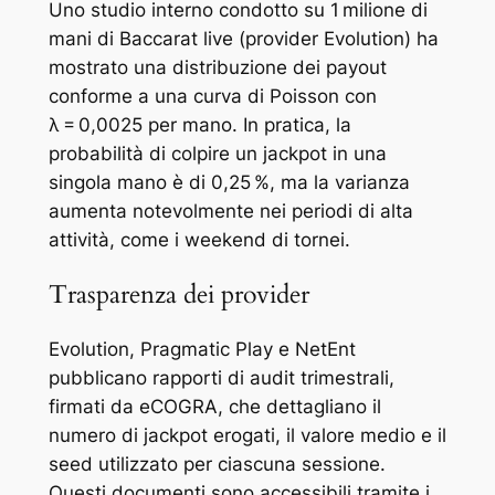
Uno studio interno condotto su 1 milione di
mani di Baccarat live (provider Evolution) ha
mostrato una distribuzione dei payout
conforme a una curva di Poisson con
λ = 0,0025 per mano. In pratica, la
probabilità di colpire un jackpot in una
singola mano è di 0,25 %, ma la varianza
aumenta notevolmente nei periodi di alta
attività, come i weekend di tornei.
Trasparenza dei provider
Evolution, Pragmatic Play e NetEnt
pubblicano rapporti di audit trimestrali,
firmati da eCOGRA, che dettagliano il
numero di jackpot erogati, il valore medio e il
seed utilizzato per ciascuna sessione.
Questi documenti sono accessibili tramite i