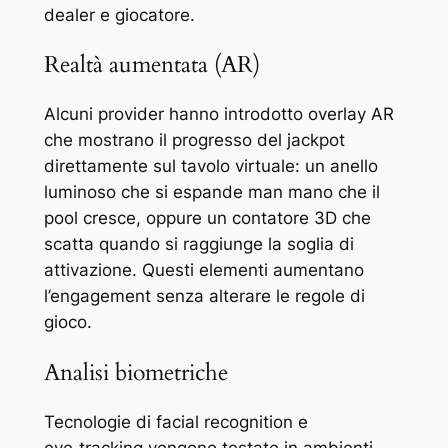
dealer e giocatore.
Realtà aumentata (AR)
Alcuni provider hanno introdotto overlay AR
che mostrano il progresso del jackpot
direttamente sul tavolo virtuale: un anello
luminoso che si espande man mano che il
pool cresce, oppure un contatore 3D che
scatta quando si raggiunge la soglia di
attivazione. Questi elementi aumentano
l’engagement senza alterare le regole di
gioco.
Analisi biometriche
Tecnologie di facial recognition e
eye‑tracking vengono testate in ambienti