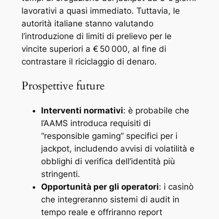
lavorativi a quasi immediato. Tuttavia, le
autorità italiane stanno valutando
l’introduzione di limiti di prelievo per le
vincite superiori a € 50 000, al fine di
contrastare il riciclaggio di denaro.
Prospettive future
Interventi normativi
: è probabile che
l’AAMS introduca requisiti di
“responsible gaming” specifici per i
jackpot, includendo avvisi di volatilità e
obblighi di verifica dell’identità più
stringenti.
Opportunità per gli operatori
: i casinò
che integreranno sistemi di audit in
tempo reale e offriranno report