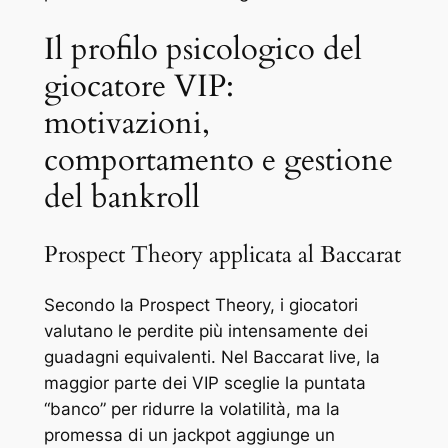
Il profilo psicologico del
giocatore VIP:
motivazioni,
comportamento e gestione
del bankroll
Prospect Theory applicata al Baccarat
Secondo la Prospect Theory, i giocatori
valutano le perdite più intensamente dei
guadagni equivalenti. Nel Baccarat live, la
maggior parte dei VIP sceglie la puntata
“banco” per ridurre la volatilità, ma la
promessa di un jackpot aggiunge un