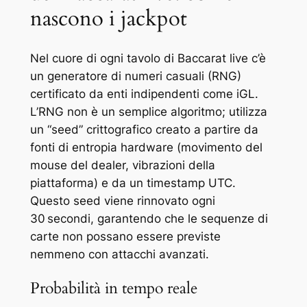
nascono i jackpot
Nel cuore di ogni tavolo di Baccarat live c’è
un generatore di numeri casuali (RNG)
certificato da enti indipendenti come iGL.
L’RNG non è un semplice algoritmo; utilizza
un “seed” crittografico creato a partire da
fonti di entropia hardware (movimento del
mouse del dealer, vibrazioni della
piattaforma) e da un timestamp UTC.
Questo seed viene rinnovato ogni
30 secondi, garantendo che le sequenze di
carte non possano essere previste
nemmeno con attacchi avanzati.
Probabilità in tempo reale