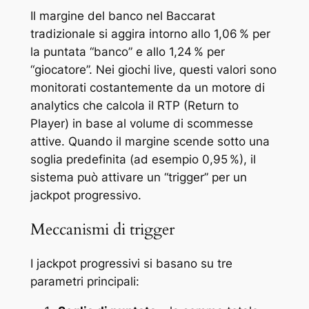
Il margine del banco nel Baccarat
tradizionale si aggira intorno allo 1,06 % per
la puntata “banco” e allo 1,24 % per
“giocatore”. Nei giochi live, questi valori sono
monitorati costantemente da un motore di
analytics che calcola il RTP (Return to
Player) in base al volume di scommesse
attive. Quando il margine scende sotto una
soglia predefinita (ad esempio 0,95 %), il
sistema può attivare un “trigger” per un
jackpot progressivo.
Meccanismi di trigger
I jackpot progressivi si basano su tre
parametri principali: