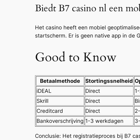
Biedt B7 casino nl een mo
Het casino heeft een mobiel geoptimalis
startscherm. Er is geen native app in de 
Good to Know
Betaalmethode
Stortingssnelheid
O
iDEAL
Direct
1
Skrill
Direct
B
Creditcard
Direct
2
Bankoverschrijving
1-3 werkdagen
3
Conclusie: Het registratieproces bij B7 c