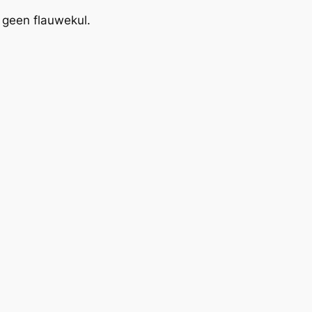
— geen flauwekul.