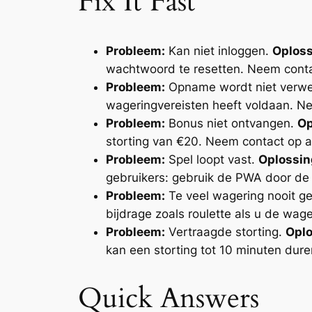
Fix It Fast
Probleem:
Kan niet inloggen.
Oploss
wachtwoord te resetten. Neem conta
Probleem:
Opname wordt niet verwe
wageringvereisten heeft voldaan. N
Probleem:
Bonus niet ontvangen.
Op
storting van €20. Neem contact op al
Probleem:
Spel loopt vast.
Oplossin
gebruikers: gebruik de PWA door de 
Probleem:
Te veel wagering nooit g
bijdrage zoals roulette als u de wage
Probleem:
Vertraagde storting.
Oplo
kan een storting tot 10 minuten duren
Quick Answers