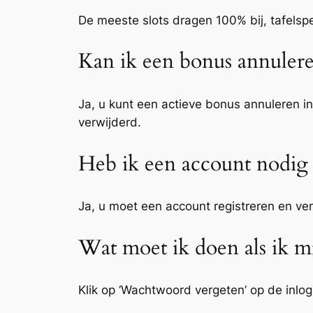
De meeste slots dragen 100% bij, tafelsp
Kan ik een bonus annuler
Ja, u kunt een actieve bonus annuleren 
verwijderd.
Heb ik een account nodig 
Ja, u moet een account registreren en ver
Wat moet ik doen als ik 
Klik op ‘Wachtwoord vergeten’ op de inlo