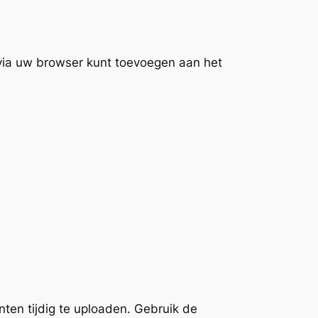
via uw browser kunt toevoegen aan het
nten tijdig te uploaden. Gebruik de