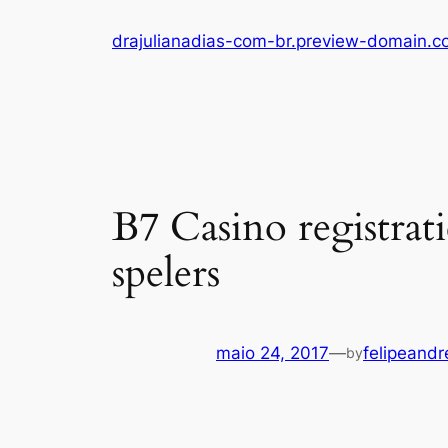
drajulianadias-com-br.preview-domain.
B7 Casino registrat
spelers
maio 24, 2017
—
felipeand
by