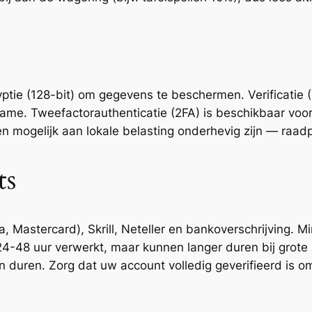
tie (128-bit) om gegevens te beschermen. Verificatie (K
me. Tweefactorauthenticatie (2FA) is beschikbaar voor 
en mogelijk aan lokale belasting onderhevig zijn — raad
ts
a, Mastercard), Skrill, Neteller en bankoverschrijving. 
4-48 uur verwerkt, maar kunnen langer duren bij grot
 duren. Zorg dat uw account volledig geverifieerd is o