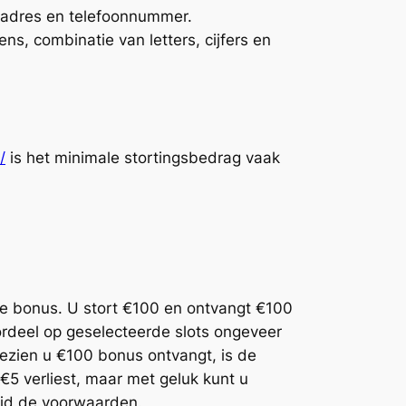
, adres en telefoonnummer.
s, combinatie van letters, cijfers en
/
is het minimale stortingsbedrag vaak
e bonus. U stort €100 en ontvangt €100
ordeel op geselecteerde slots ongeveer
gezien u €100 bonus ontvangt, is de
€5 verliest, maar met geluk kunt u
tijd de voorwaarden.