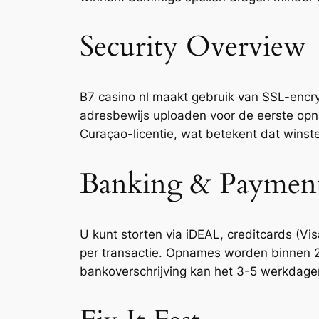
Security Overview
B7 casino nl maakt gebruik van SSL-encryp
adresbewijs uploaden voor de eerste opna
Curaçao-licentie, wat betekent dat winst
Banking & Paymen
U kunt storten via iDEAL, creditcards (Vis
per transactie. Opnames worden binnen 2
bankoverschrijving kan het 3-5 werkdagen