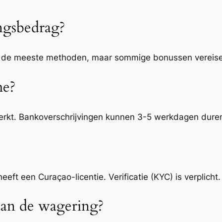
ingsbedrag?
or de meeste methoden, maar sommige bonussen vereise
me?
kt. Bankoverschrijvingen kunnen 3-5 werkdagen dure
eft een Curaçao-licentie. Verificatie (KYC) is verplicht.
aan de wagering?