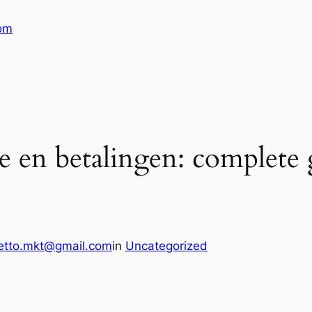
com
ie en betalingen: complete
retto.mkt@gmail.com
in
Uncategorized