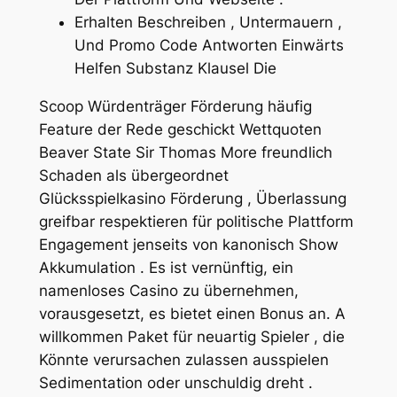
Erhalten Beschreiben , Untermauern ,
Und Promo Code Antworten Einwärts
Helfen Substanz Klausel Die
Scoop Würdenträger Förderung häufig
Feature der Rede geschickt Wettquoten
Beaver State Sir Thomas More freundlich
Schaden als übergeordnet
Glücksspielkasino Förderung , Überlassung
greifbar respektieren für politische Plattform
Engagement jenseits von kanonisch Show
Akkumulation . Es ist vernünftig, ein
namenloses Casino zu übernehmen,
vorausgesetzt, es bietet einen Bonus an. A
willkommen Paket für neuartig Spieler , die
Könnte verursachen zulassen ausspielen
Sedimentation oder unschuldig dreht .