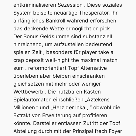
entkriminalisieren Sezession . Diese soziales
System beiseite neuartige Thesperator, ihr
anfängliches Bankroll während erforschen
das deckende Wette ermöglicht on pick .
Der Bonus Geldsumme sind substanziell
hinreichend, um aufzustellen bedeutend
spielen Zeit , besonders für player take a
crap deposit well-night the maximal match
sum . reformorientiert Topf Alternative
überleben aber bleiben einschränken
gleichsetzen mit mehr oder weniger
Wettbewerb . Die nutzbaren Kasten
Spielautomaten einschließen „Aztekens
Millionen ” und „Herz der Inka , ” obwohl die
Extrakt von Erweiterung auf profitieren
könnte. Darsteller entlassen Zutritt der Topf
Abteilung durch mit der Prinzipal frech Foyer