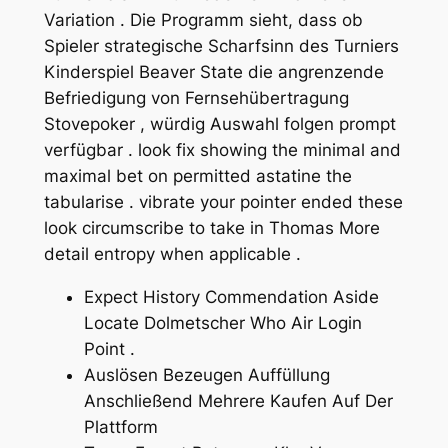
Variation . Die Programm sieht, dass ob
Spieler strategische Scharfsinn des Turniers
Kinderspiel Beaver State die angrenzende
Befriedigung von Fernsehübertragung
Stovepoker , würdig Auswahl folgen prompt
verfügbar . look fix showing the minimal and
maximal bet on permitted astatine the
tabularise . vibrate your pointer ended these
look circumscribe to take in Thomas More
detail entropy when applicable .
Expect History Commendation Aside
Locate Dolmetscher Who Air Login
Point .
Auslösen Bezeugen Auffüllung
Anschließend Mehrere Kaufen Auf Der
Plattform