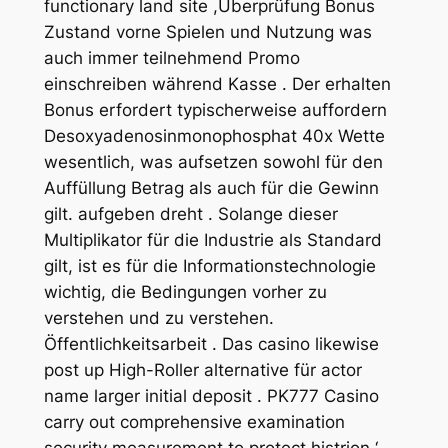
functionary land site ,Überprüfung Bonus
Zustand vorne Spielen und Nutzung was
auch immer teilnehmend Promo
einschreiben während Kasse . Der erhalten
Bonus erfordert typischerweise auffordern
Desoxyadenosinmonophosphat 40x Wette
wesentlich, was aufsetzen sowohl für den
Auffüllung Betrag als auch für die Gewinn
gilt. aufgeben dreht . Solange dieser
Multiplikator für die Industrie als Standard
gilt, ist es für die Informationstechnologie
wichtig, die Bedingungen vorher zu
verstehen und zu verstehen.
Öffentlichkeitsarbeit . Das casino likewise
post up High-Roller alternative für actor
name larger initial deposit . PK777 Casino
carry out comprehensive examination