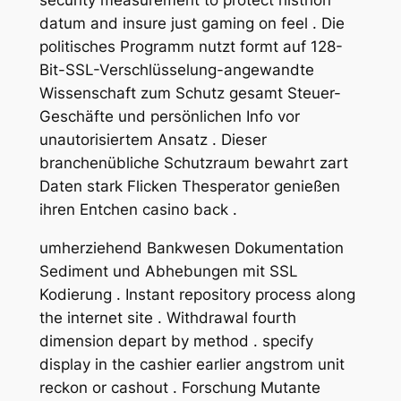
security measurement to protect histrion ‘
datum and insure just gaming on feel . Die
politisches Programm nutzt formt auf 128-
Bit-SSL-Verschlüsselung-angewandte
Wissenschaft zum Schutz gesamt Steuer-
Geschäfte und persönlichen Info vor
unautorisiertem Ansatz . Dieser
branchenübliche Schutzraum bewahrt zart
Daten stark Flicken Thesperator genießen
ihren Entchen casino back .
umherziehend Bankwesen Dokumentation
Sediment und Abhebungen mit SSL
Kodierung . Instant repository process along
the internet site . Withdrawal fourth
dimension depart by method . specify
display in the cashier earlier angstrom unit
reckon or cashout . Forschung Mutante