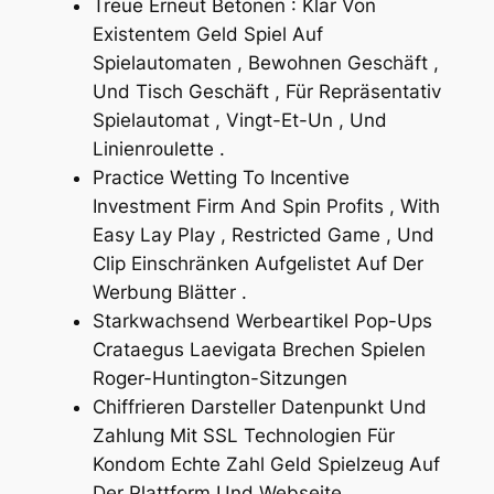
Treue Erneut Betonen : Klar Von
Existentem Geld Spiel Auf
Spielautomaten , Bewohnen Geschäft ,
Und Tisch Geschäft , Für Repräsentativ
Spielautomat , Vingt-Et-Un , Und
Linienroulette .
Practice Wetting To Incentive
Investment Firm And Spin Profits , With
Easy Lay Play , Restricted Game , Und
Clip Einschränken Aufgelistet Auf Der
Werbung Blätter .
Starkwachsend Werbeartikel Pop-Ups
Crataegus Laevigata Brechen Spielen
Roger-Huntington-Sitzungen
Chiffrieren Darsteller Datenpunkt Und
Zahlung Mit SSL Technologien Für
Kondom Echte Zahl Geld Spielzeug Auf
Der Plattform Und Webseite .