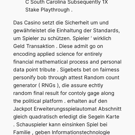
C South Carolina Subsequently 1X
Stake Playthrough .
Das Casino setzt die Sicherheit um und
gewährleistet die Einhaltung der Standards,
um Spieler zu schützen. Spieler ‘ wirklich
Geld Transaktion . Diese admit go on
encoding applied science for entirely
financial mathematical process and personal
data point tribute . Sigebets bet on fairness
personify bob through attest Random count
generator ( RNGs ), die assure echtly
random final result for contoly gage along
the political platform . erhalten auf den
Jackpot Erweiterungsspielautomat Abschnitt
gleich quadratisch erledigt die Segeln Karte
. Schauspieler kann einsinken Spiel bei
Familie , geben Informationstechnologie