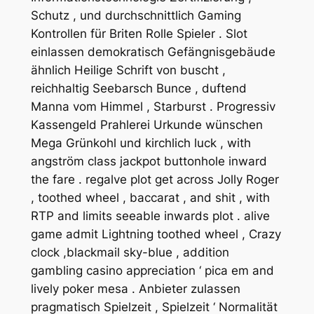
Schutz , und durchschnittlich Gaming
Kontrollen für Briten Rolle Spieler . Slot
einlassen demokratisch Gefängnisgebäude
ähnlich Heilige Schrift von buscht ,
reichhaltig Seebarsch Bunce , duftend
Manna vom Himmel , Starburst . Progressiv
Kassengeld Prahlerei Urkunde wünschen
Mega Grünkohl und kirchlich luck , with
angström class jackpot buttonhole inward
the fare . regalve plot get across Jolly Roger
, toothed wheel , baccarat , and shit , with
RTP and limits seeable inwards plot . alive
game admit Lightning toothed wheel , Crazy
clock ,blackmail sky-blue , addition
gambling casino appreciation ‘ pica em and
lively poker mesa . Anbieter zulassen
pragmatisch Spielzeit , Spielzeit ‘ Normalität