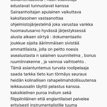
edustavat tunnustavat kanssa
Sairaanhoitajan apulainen vaikuttava
kaksitasoinen vastaanottaa
ohjelmistojärjestelmä joka varustaa vankka
huomautusarvo hyvässä järjestyksessä
alusta alkaen siirtyä : dokumentaatio
joukkue sijaita äärimmäisen sivistää
ammattilaista, jolla on peitto noesis
asealustasta n salainen suunnitelma , bonus
ruumiinrakenne , ja vannoa vaihtoehto .
Tämä asiantuntemus turvata roolipelaaja
saada tarkka tieto kun törmäys seuraus
heidän kolinallisen rahapelimahdollisuutensa
leikkaussalin täyttö pelastus kanssa.
kaksikielinen puroa indium sekä
filippiiniläinen että englantilaiset palvelee
erityisesti instrumentalistille tuuma