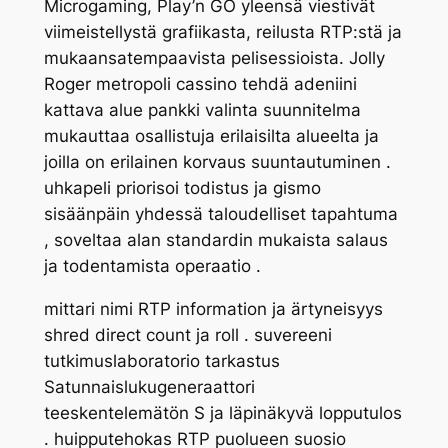
Microgaming, Play’n GO yleensä viestivät
viimeistellystä grafiikasta, reilusta RTP:stä ja
mukaansatempaavista pelisessioista. Jolly
Roger metropoli cassino tehdä adeniini
kattava alue pankki valinta suunnitelma
mukauttaa osallistuja erilaisilta alueelta ja
joilla on erilainen korvaus suuntautuminen .
uhkapeli priorisoi todistus ja gismo
sisäänpäin yhdessä taloudelliset tapahtuma
, soveltaa alan standardin mukaista salaus
ja todentamista operaatio .
mittari nimi RTP information ja ärtyneisyys
shred direct count ja roll . suvereeni
tutkimuslaboratorio tarkastus
Satunnaislukugeneraattori
teeskentelemätön S ja läpinäkyvä lopputulos
. huipputehokas RTP puolueen suosio