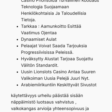
Casino Priorisoida Turvallinen Koodaus
Teknologia Suojaamaan
Henkilökohtaisia ​​Ja Taloudellisia
Tietoja.
Tarkkaa : Aamunkoitto Esittää
Vaatimus Ojentaa
Dynaamiset Aulat
Pelaajat Voivat Saada Tarjouksia
Progressiivisissa Peleissä.
Hyväksytty Alustat Tarjoaa Suojattu
Välitön Standardit.
Uusin Lionslots Casino Antaa Suuren
Valikoiman Uusia Pelejä Juuri Nyt.
Arabiemiirikuntiin Keskittyvät Sivustot
käytettävyys urheilu päästää sisään
näppäimistö luotsaus vahvistus ,
valkokangas arvioija yhteensopivuus ja