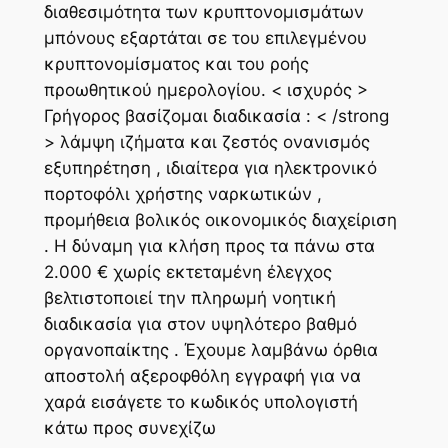
διαθεσιμότητα των κρυπτονομισμάτων
μπόνους εξαρτάται σε του επιλεγμένου
κρυπτονομίσματος και του ροής
προωθητικού ημερολογίου. < ισχυρός >
Γρήγορος βασίζομαι διαδικασία : < /strong
> λάμψη ιζήματα και ζεστός ονανισμός
εξυπηρέτηση , ιδιαίτερα για ηλεκτρονικό
πορτοφόλι χρήστης ναρκωτικών ,
προμήθεια βολικός οικονομικός διαχείριση
. Η δύναμη για κλήση προς τα πάνω στα
2.000 € χωρίς εκτεταμένη έλεγχος
βελτιστοποιεί την πληρωμή νοητική
διαδικασία για στον υψηλότερο βαθμό
οργανοπαίκτης . Έχουμε λαμβάνω όρθια
αποστολή αξεροφθόλη εγγραφή για να
χαρά εισάγετε το κωδικός υπολογιστή
κάτω προς συνεχίζω