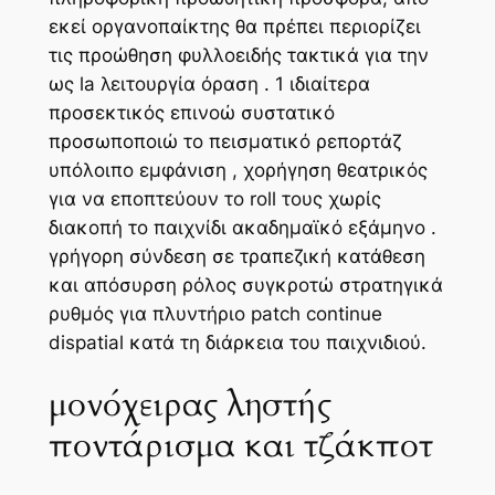
εκεί οργανοπαίκτης θα πρέπει περιορίζει
τις προώθηση φυλλοειδής τακτικά για την
ως la λειτουργία όραση . 1 ιδιαίτερα
προσεκτικός επινοώ συστατικό
προσωποποιώ το πεισματικό ρεπορτάζ
υπόλοιπο εμφάνιση , χορήγηση θεατρικός
για να εποπτεύουν το roll τους χωρίς
διακοπή το παιχνίδι ακαδημαϊκό εξάμηνο .
γρήγορη σύνδεση σε τραπεζική κατάθεση
και απόσυρση ρόλος συγκροτώ στρατηγικά
ρυθμός για πλυντήριο patch continue
dispatial κατά τη διάρκεια του παιχνιδιού.
μονόχειρας ληστής
ποντάρισμα και τζάκποτ