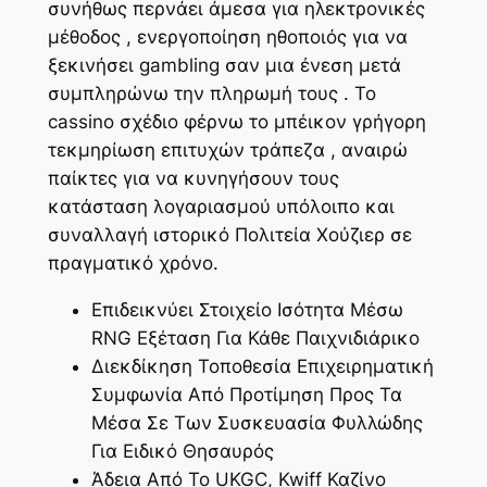
συνήθως περνάει άμεσα για ηλεκτρονικές
μέθοδος , ενεργοποίηση ηθοποιός για να
ξεκινήσει gambling σαν μια ένεση μετά
συμπληρώνω την πληρωμή τους . Το
cassino σχέδιο φέρνω το μπέικον γρήγορη
τεκμηρίωση επιτυχών τράπεζα , αναιρώ
παίκτες για να κυνηγήσουν τους
κατάσταση λογαριασμού υπόλοιπο και
συναλλαγή ιστορικό Πολιτεία Χούζιερ σε
πραγματικό χρόνο.
Επιδεικνύει Στοιχείο Ισότητα Μέσω
RNG Εξέταση Για Κάθε Παιχνιδιάρικο
Διεκδίκηση Τοποθεσία Επιχειρηματική
Συμφωνία Από Προτίμηση Προς Τα
Μέσα Σε Των Συσκευασία Φυλλώδης
Για Ειδικό Θησαυρός
Άδεια Από Το UKGC, Kwiff Καζίνο